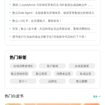
重磅 | Loyaltyforce 与菲律宾零售巨头 SM 集团达成战略合作，携手开启 SMAC 会员数智化运营新征程
数云Data Agent：全链路量化评测体系，炼就零售数据分析精准力
数云×小红书：会员通能力，重磅发布！
官宣｜数云×连卡佛：共启跨境会员运营新征程，重塑消费联结新体验
图书发行行业如何做会员数字化?河南新华书店给打了个样！
热门标签
全域消费者增长
客户案例
全域直播课
数云营销学院
数云荣誉
消费者运营
私域运营
双十一
品牌说
数云麒麟
热门白皮书
更多