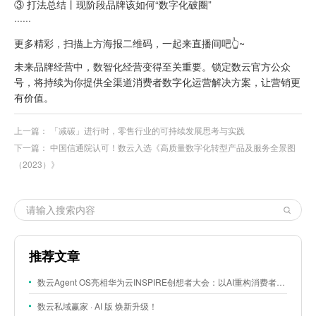
③ 打法总结丨现阶段品牌该如何“数字化破圈”
······
更多精彩，扫描上方海报二维码，一起来直播间吧👆~
未来品牌经营中，数智化经营变得至关重要。锁定数云官方公众
号，将持续为你提供全渠道消费者数字化运营解决方案，让营销更
有价值。
上一篇：
「减碳」进行时，零售行业的可持续发展思考与实践
下一篇：
中国信通院认可！数云入选《高质量数字化转型产品及服务全景图
（2023）》
推荐文章
数云Agent OS亮相华为云INSPIRE创想者大会：以AI重构消费者运营与零售营销新范式
数云私域赢家 · AI 版 焕新升级！