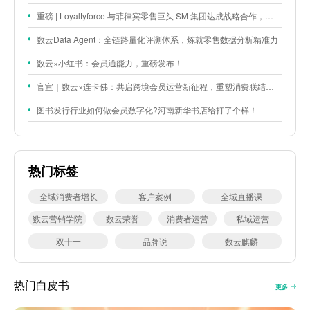
重磅 | Loyaltyforce 与菲律宾零售巨头 SM 集团达成战略合作，携手开启 SMAC 会员数智化运营新征程
数云Data Agent：全链路量化评测体系，炼就零售数据分析精准力
数云×小红书：会员通能力，重磅发布！
官宣｜数云×连卡佛：共启跨境会员运营新征程，重塑消费联结新体验
图书发行行业如何做会员数字化?河南新华书店给打了个样！
热门标签
全域消费者增长
客户案例
全域直播课
数云营销学院
数云荣誉
消费者运营
私域运营
双十一
品牌说
数云麒麟
热门白皮书
更多