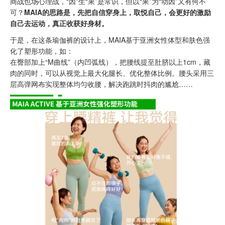
商战也场心理战，“因”生“果”是常识，但以“果”为“动因”又有何不
可？
MAIA的思路是，先把自信穿身上，取悦自己，会更好的激励
自己去运动，真正收获好身材。
于是，在这条瑜伽裤的设计上，MAIA基于亚洲女性体型和肤色强
化了塑形功能，如：
在臀部加上“M曲线”（内凹弧线），把腰线提至肚脐以上1cm，藏
肉的同时，可以从视觉上最大化腿长、优化整体比例。腰头采用三
层高弹网布实现整体均匀收腰，解决跑跳时抖肉的尴尬……