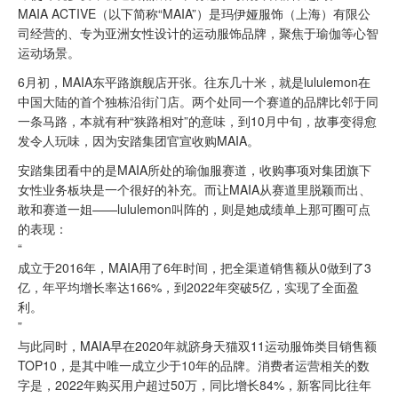
MAIA ACTIVE（以下简称“MAIA”）是玛伊娅服饰（上海）有限公
司经营的、专为亚洲女性设计的运动服饰品牌，聚焦于瑜伽等心智
运动场景。
6月初，MAIA东平路旗舰店开张。往东几十米，就是lululemon在
中国大陆的首个独栋沿街门店。两个处同一个赛道的品牌比邻于同
一条马路，本就有种“狭路相对”的意味，到10月中旬，故事变得愈
发令人玩味，因为安踏集团官宣收购MAIA。
安踏集团看中的是MAIA所处的瑜伽服赛道，收购事项对集团旗下
女性业务板块是一个很好的补充。而让MAIA从赛道里脱颖而出、
敢和赛道一姐——lululemon叫阵的，则是她成绩单上那可圈可点
的表现：
“
成立于2016年，MAIA用了6年时间，把全渠道销售额从0做到了3
亿，年平均增长率达166%，到2022年突破5亿，实现了全面盈
利。
”
与此同时，MAIA早在2020年就跻身天猫双11运动服饰类目销售额
TOP10，是其中唯一成立少于10年的品牌。消费者运营相关的数
字是，2022年购买用户超过50万，同比增长84%，新客同比往年