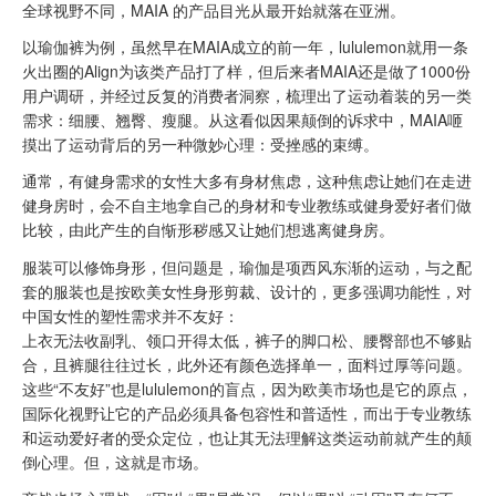
全球视野不同，MAIA 的产品目光从最开始就落在亚洲。
以瑜伽裤为例，虽然早在MAIA成立的前一年，lululemon就用一条
火出圈的Align为该类产品打了样，但后来者MAIA还是做了1000份
用户调研，并经过反复的消费者洞察，梳理出了运动着装的另一类
需求：细腰、翘臀、瘦腿。从这看似因果颠倒的诉求中，MAIA咂
摸出了运动背后的另一种微妙心理：受挫感的束缚。
通常，有健身需求的女性大多有身材焦虑，这种焦虑让她们在走进
健身房时，会不自主地拿自己的身材和专业教练或健身爱好者们做
比较，由此产生的自惭形秽感又让她们想逃离健身房。
服装可以修饰身形，但问题是，瑜伽是项西风东渐的运动，与之配
套的服装也是按欧美女性身形剪裁、设计的，更多强调功能性，对
中国女性的塑性需求并不友好：
上衣无法收副乳、领口开得太低，裤子的脚口松、腰臀部也不够贴
合，且裤腿往往过长，此外还有颜色选择单一，面料过厚等问题。
这些“不友好”也是lululemon的盲点，因为欧美市场也是它的原点，
国际化视野让它的产品必须具备包容性和普适性，而出于专业教练
和运动爱好者的受众定位，也让其无法理解这类运动前就产生的颠
倒心理。但，这就是市场。