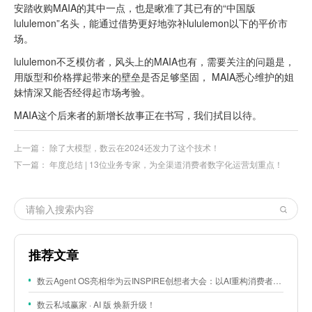
安踏收购MAIA的其中一点，也是瞅准了其已有的“中国版
lululemon”名头，能通过借势更好地弥补lululemon以下的平价市
场。
lululemon不乏模仿者，风头上的MAIA也有，需要关注的问题是，
用版型和价格撑起带来的壁垒是否足够坚固， MAIA悉心维护的姐
妹情深又能否经得起市场考验。
MAIA这个后来者的新增长故事正在书写，我们拭目以待。
上一篇：
除了大模型，数云在2024还发力了这个技术！
下一篇：
年度总结 | 13位业务专家，为全渠道消费者数字化运营划重点！
推荐文章
数云Agent OS亮相华为云INSPIRE创想者大会：以AI重构消费者运营与零售营销新范式
数云私域赢家 · AI 版 焕新升级！