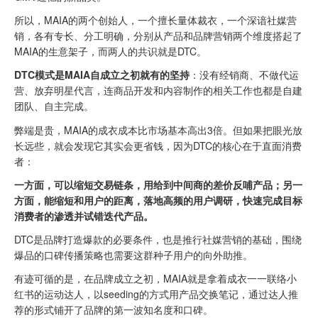
所以，MAIA的两个创始人，一个擅长量体裁衣，一个深谙社媒营
销，各有专长、分工明确，分别从产品和品牌营销两个维度搭起了
MAIA的生意架子，而两人的共识就是DTC。
DTC模式是MAIA自成立之初就有的坚持
：没有经销商、不做代运
营、放弃明星代言，连商品开发和内容制作的相关工作也都是自建
团队、自主完成。
弊端是贵，MAIA的成衣成本比市场基本高出3倍。但如果把眼光放
长远些，就会发现它其实会更省钱，因为DTC的核心在于直面消费
者：
一方面，可以缩短交易链条，用给到中间商的差价反哺产品；另一
方面，能缩短和用户的距离，落地高频的用户调研，快速完成目标
消费者的渗透并试错迭代产品。
DTC是品牌打造爆款的必要条件，也是推行社媒营销的基础，围绕
爆品的口碑传播策略也需要这群种子用户的向外助推。
有迹可循的是，在品牌成立之初，MAIA就是拿着成衣一一联络小
红书的运动达人，以seeding的方式用产品交换笔记，通过达人推
荐的形式铺开了品牌的第一波知名度和口碑。