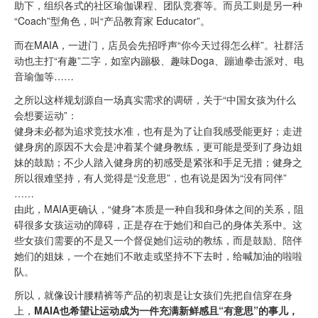
助下，组织各式的社区瑜伽课程、团队竞赛等。而员工则是另一种
“Coach”型角色，叫“产品教育家 Educator”。
而在MAIA，一进门，店员会先招呼声“你今天过得怎么样”。社群活
动也主打“有趣”二字，如室内蹦极、趣味Doga、蹦迪拳击派对、电
音瑜伽等……
之所以这样规划源自一场真实需求的调研，关于“中国女孩为什么
会想要运动”：
健身未必都为追求竞技水准，也有是为了让自我感受能更好；走进
健身房的原因不大会是冲着某个健身教练，更可能是受到了身边姐
妹的鼓励；不少人踏入健身房的初感受是紧张和手足无措；健身之
所以很难坚持，有人觉得是“没意思”，也有说是因为“没有同伴”
……
由此，MAIA更确认，“健身”本质是一种自我和身体之间的关系，阻
碍很多女孩运动的障碍，正是存在于她们和自己的身体关系中。这
些女孩们需要的不是又一个督促她们运动的教练，而是鼓励、陪伴
她们的姐妹，一个在她们不敢走或坚持不下去时，给喊加油的啦啦
队。
所以，就像设计腰精裤等产品的初衷是让女孩们先把自信穿在身
上，
MAIA也希望让运动成为一件充满新鲜感且“有意思”的事儿，