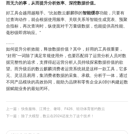
而无力的事，从而提升分析效率、深挖数据价值。
好工具会越用越顺手。“比如数云麒麟BI的
智能缓存
功能，只要有
过查询动作，就会根据使用频率、关联关系等智能生成宽表、预聚
合指标，再次查询时，纵使面对千万量级数据，也能提供高性能、
毫秒级即席响应。”
……
如何提升分析效能，释放数据价值？其中，好用的工具很重要，
“好用”一词除了满足常规使用外，也要匹配得了运营分析人员对数
据完整性的追求，支撑得起运营分析人员持续探索数据价值的欲
望。而升级后的数云麒麟消费者运营系统就是这样一款工具，它多
元、灵活且易用，集消费者数据的采集、承载、分析于一体，通过
不同产品模块的高效协同，能助力品牌和零售企业从0到1构建起数
据赋能业务的最短闭环。
上一篇：
快鱼服饰、江博士、奢啡、F426、轻功体育签约数云
下一篇：
除了大模型，数云在2024还发力了这个技术！