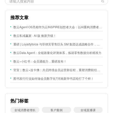
推荐文章
数云Agent OS亮相华为云INSPIRE创想者大会：以AI重构消费者运营与零售营销新范式
数云私域赢家 · AI 版 焕新升级！
重磅 | Loyaltyforce 与菲律宾零售巨头 SM 集团达成战略合作，携手开启 SMAC 会员数智化运营新征程
数云Data Agent：全链路量化评测体系，炼就零售数据分析精准力
数云×小红书：会员通能力，重磅发布！
官宣｜数云×连卡佛：共启跨境会员运营新征程，重塑消费联结新体验
图书发行行业如何做会员数字化?河南新华书店给打了个样！
热门标签
全域消费者增长
客户案例
全域直播课