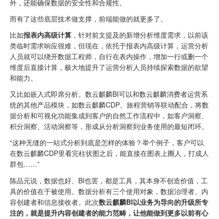
外，还能确保数据的安全性和合规性。
而有了这些底层技术做支撑，前端能做的就更多了。
比如
报表内高级计算
，针对前文提及的新增分析维度需求，以前该
类临时需求响应很难，但现在，依托于报表内高级计算，运营分析
人员就可以绕开数据工程师，自行在表内操作，增加一行或删一个
维度后直接计算，极大地提升了运营分析人员持续探索数据的欲望
和能力。
又比如嵌入式即席分析。数云麒麟BI可以和数云麒麟消费者运营系
统的其他产品模块，如数云麒麟CDP、旅程营销等联动配合，将数
据分析和可视化功能集成到客户的自然工作流程中，如客户洞察、
积分洞察、活动洞察等，形成从分析洞察到业务使用的最短闭环。
“这种无缝的一站式分析到底是怎样的体验？举个例子，客户可以
在数云麒麟CDP里看完柱状图之后，能直接在图表上圈人，打成人
群包……”
陈品元说，数据也好、BI也罢，都是工具，其本身不创造价值，工
具的价值在于被使用。数据分析有三个使用对象，数据治理者、内
容创建者和信息接收者。此次
数云麒麟BI
以业务为导向的升级所专
注的，就是提升内容创建者的能力范畴，让他能做到更多以前有心