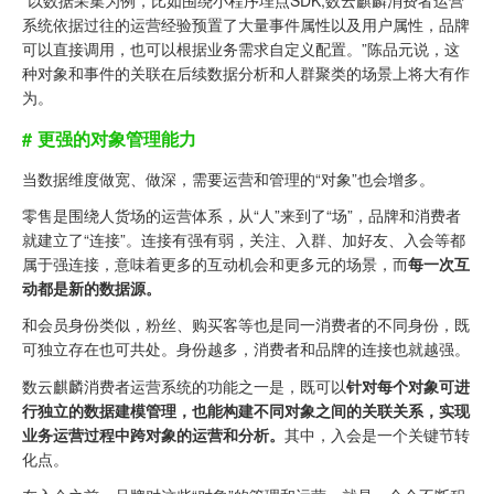
“以数据采集为例，比如围绕小程序埋点SDK,数云麒麟消费者运营
系统依据过往的运营经验预置了大量事件属性以及用户属性，品牌
可以直接调用，也可以根据业务需求自定义配置。”陈品元说，这
种对象和事件的关联在后续数据分析和人群聚类的场景上将大有作
为。
# 更强的对象管理能力
当数据维度做宽、做深，需要运营和管理的“对象”也会增多。
零售是围绕人货场的运营体系，从“人”来到了“场”，品牌和消费者
就建立了“连接”。连接有强有弱，关注、入群、加好友、入会等都
属于
强连接
，意味着更多的互动机会和更多元的场景，而
每一次互
动都是新的数据源。
和会员身份类似，粉丝、购买客等也是同一消费者的不同身份，既
可独立存在也可共处。身份越多，消费者和品牌的连接也就越强。
数云麒麟消费者运营系统的功能之一是，既可以
针对每个对象可进
行独立的数据建模管理，也能构建不同对象之间的关联关系，实现
业务运营过程中跨对象的运营和分析。
其中，入会是一个关键节转
化点。