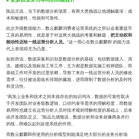
陈品元说，当下的数据分析场景，有两大类挑战让他感触最深：成
本和敏捷性，性能和可靠性。
此次升级数据能力，数云麒麟消费者运营系统的之所以会着重提升
工具的易用性，就是基于对这两大挑战的考量和解题，
把主动权和
能动性还给一线运营分析人员。
“这一用心在数云麒麟BI 的能力迭
代上表现得尤为凸显。”
如前所说，数据采集和识别是数据分析的基础，包括数据接入、清
洗、建模以及指标加工等工序，主力都是数据实施工程师团队，而
基础工作对开发的过度依赖，导致了来自一线运营分析人员的修改
需求，往往被迫面临长排期的尴尬，进而限制了数据分析的及时性
和灵活性。
“再加上业务和技术之间本就存在的知识鸿沟，数据的可靠性取决
于开发团队对业务取数逻辑、口径约束等需求的理解程度，而数据
易用性也建立在运营分析人员对技术规则理解程度的基础上，后者
由开发团队定义。”陈品元感慨说，数据分析和业务就像两条并行
的线，BI难以起到反馈系统的作用。
而数云麒麟BI所使用的分析模型则能满足绝大部分的业务分析场