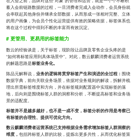
在入会之前，品牌对这些“对象”的管理和运营，就是一个个不断积
蓄入会前链路数据的过程，一旦消费者完成入会动作，会员身份就
会串联起其他身份并继承全部数据，从而形成一张相对完整、立体
的用户画像，为会员个性化运营提供有效的策略依据，标签体系也
将在这个过程中得到不断的丰富而有效沉淀。
# 更管用、更易用的标签能力
数云的经验谈是，关于标签，现阶段让品牌及零售企业头疼的是
“如何将标签应用到具体场景中”。对此，数云麒麟消费者运营系统
的解题思路是
标签业务化。
陈品元解释说，
业务的逻辑将贯穿标签产生和演进的全过程：
围绕
数据字典，前向关联业务场景，依据对业务规则的解读，拆解并梳
理出所需标签维度和方向，并在标签规则配置器中实现标签的落
地，后向则是围绕标签人群的洞察和分析，不断提高标签和业务场
景的适配度。
标签并不是越多越好，也不是一成不变，标签分析的作用是考察已
有标签的合理性、提供可优化方向。
数云麒麟消费者运营系统已支持根据业务需求增加标签人群洞察的
维度，
包括跨标签人群的比较，提炼出更多共性，从而优化标签策