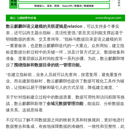
数云麒麟BI语义建模的关联逻辑是relation
，可以支持多个事实
表，还可以跨主题出指标，灵活性更强,“甚至灵活到能支撑起基于
明细数据的查询、交叉查询等。”指标与数据目录是语义建模的另
一重要板块，也是数云麒麟BI迭代的一大重点。众所周知，建立指
标是数据分析过程中的关键一环，涉及计算方式定义、数据收集和
准备、度量层级以及时间粒度等一系列步骤。为此，数云麒麟BI增
设了
围绕指标和数据目录的统一管理功能。
“在建立指标前，业务人员就可以先查询，按需复用，避免重复作
业。而在建新指标时，数云麒麟BI也提供了数据可视化工具作为辅
助，让指标以易于理解和吸引人的方式呈现，降低建立难度。”
关于针对指标建立过程中的数据质量、数据可用性和访问权限等挑
战，数云麒麟BI新增了
全域元数据管理功能
，能追踪、分析数据血
缘关系。这就意味着
不仅可以了解不同数据源之间的映射关系和转换规则，更好地进行
数据整合和集成，有效地保障数据的准确性、一致性和完整性，此