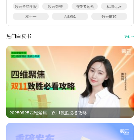
数云营销学院
数云荣誉
消费者运营
私域运营
双十一
品牌说
数云麒麟
热门白皮书
更多
20250925四维聚焦，双11致胜必备攻略