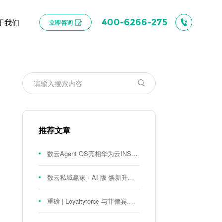
于我们
400-6266-275
立即咨询
推荐文章
数云Agent OS亮相华为云INSPIRE创想者大会：以AI重构消费者运营与零售营销新范式
数云私域赢家 · AI 版 焕新升级！
重磅 | Loyaltyforce 与菲律宾零售巨头 SM 集团达成战略合作，携手开启 SMAC 会员数智化运营新征程