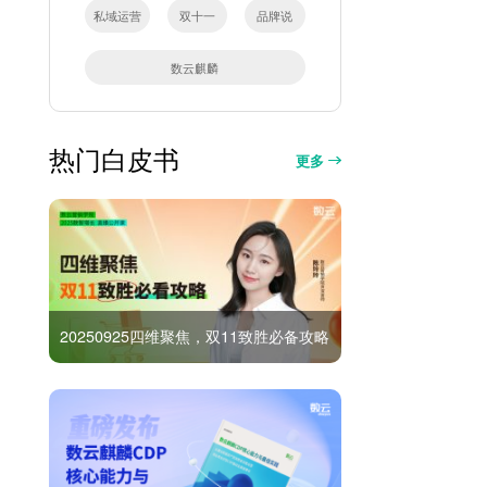
私域运营
双十一
品牌说
数云麒麟
热门白皮书
更多
20250925四维聚焦，双11致胜必备攻略