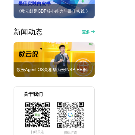
《数云麒麟CDP核心能力与最佳实践 》
新闻动态
更多
数云Agent OS亮相华为云INSPIRE创想者大会：以AI重构消费者运营与零售营销新范式
关于我们
扫码关注
扫码咨询