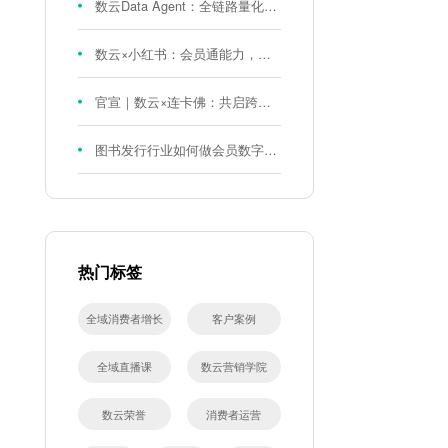
数云Data Agent：全链路量化评测体系，炼就零售数据分析精准力
数云×小红书：会员通能力，重磅发布！
官宣｜数云×连卡佛：共启跨境会员运营新征程，重塑消费联结新体验
图书发行行业如何做会员数字化?河南新华书店给打了个样！
热门标签
全域消费者增长
客户案例
全域直播课
数云营销学院
数云荣誉
消费者运营