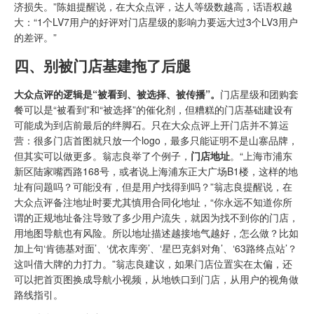
济损失。”陈姐提醒说，在大众点评，达人等级数越高，话语权越
大：“1个LV7用户的好评对门店星级的影响力要远大过3个LV3用户
的差评。”
四、别被门店基建拖了后腿
大众点评的逻辑是“被看到、被选择、被传播”。
门店星级和团购套
餐可以是“被看到”和“被选择”的催化剂，但糟糕的门店基础建设有
可能成为到店前最后的绊脚石。只在大众点评上开门店并不算运
营：很多门店首图就只放一个logo，最多只能证明不是山寨品牌，
但其实可以做更多。翁志良举了个例子，
门店地址
。“上海市浦东
新区陆家嘴西路168号，或者说上海浦东正大广场B1楼，这样的地
址有问题吗？可能没有，但是用户找得到吗？”翁志良提醒说，在
大众点评备注地址时要尤其慎用合同化地址，“你永远不知道你所
谓的正规地址备注导致了多少用户流失，就因为找不到你的门店，
用地图导航也有风险。所以地址描述越接地气越好，怎么做？比如
加上句‘肯德基对面’、‘优衣库旁’、‘星巴克斜对角’、‘63路终点站’？
这叫借大牌的力打力。”翁志良建议，如果门店位置实在太偏，还
可以把首页图换成导航小视频，从地铁口到门店，从用户的视角做
路线指引。