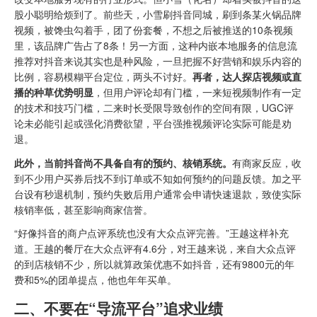
股小聪明给烦到了。前些天，小雪刷抖音同城，刷到条某火锅品牌
视频，被馋虫勾着手，团了份套餐，不想之后被推送的10条视频
里，该品牌广告占了8条！另一方面，这种内嵌本地服务的信息流
推荐对抖音来说其实也是种风险，一旦把握不好营销和娱乐内容的
比例，容易模糊平台定位，两头不讨好。
再者，达人探店视频或直
播的种草优势明显
，但用户评论却有门槛，一来短视频制作有一定
的技术和技巧门槛，二来时长受限导致创作的空间有限，UGC评
论未必能引起或强化消费欲望，平台强推视频评论实际可能是劝
退。
此外，当前抖音尚不具备自有的预约、核销系统。
有商家反应，收
到不少用户买券后找不到订单或不知如何预约的问题反馈。加之平
台设有秒退机制，预约失败后用户通常会申请快速退款，致使实际
核销率低，甚至影响商家信誉。
“好像抖音的商户点评系统也没有大众点评完善。”王越这样补充
道。王越的餐厅在大众点评有4.6分，对王越来说，来自大众点评
的到店核销不少，所以就算政策优惠不如抖音，还有9800元的年
费和5%的团单提点，他也年年买单。
二、不要在“导流平台”追求业绩