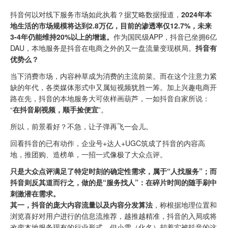
抖音何以对线下服务市场如此执着？据艾略数据报道，
2024年本
地生活的市场规模将达到2.8万亿，目前的渗透率仅12.7%，未来
3-4年仍能维持20%以上的增速。
作为国民级APP，抖音已坐拥6亿
DAU，本地服务是抖音在电商之外的又一盘流量变现棋局。
抖音有
优势么？
当下消费市场，内容种草成为消费的主流前菜。而在这个注意力紧
缺的年代，各类媒体形式中又属短视频犹胜一筹。加上兴趣电商开
路在先，抖音的本地服务大可依样画葫芦，一如抖音自家所说：
“
在抖音刷视频，顺手捡便宜
”。
所以，前景看好？不急，让子弹再飞一会儿。
回看抖音的已有动作，企业号+达人+UGC筑成了抖音的内容高
地，推团购、造榜单，一招一式像极了大众点评。
只是大众点评满足了特定时刻的确定性需求，属于“人找服务”；而
抖音则反其道而行之，做的是“服务找人”：在碎片时间的随手刷中
刺激潜在需求。
其一，抖音的庞大内容流量以及内容分发算法
，称根据地理位置和
浏览喜好对用户进行的信息流推荐，越推越精准，抖音的入局或将
改变本地服务现有的行业形式。但小雪（化名）却着实被抖音的这