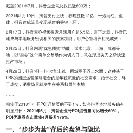
截至2021年7月，抖音企业号总数已近800万；
2021年1月19日，抖音支付上线，春晚狂撒12亿，一炮而红。至
此，抖音建成流量变现基建的关键一环；
2月17日，抖音宣称视频搜索月活用户超5.5亿，言下之意，抖音已
建成与本地服务密切相关的搜索功能，用户心智培养初见成效；
2月25日，抖音内测“优惠团购”功能，试水北京、上海、成都等
地，以“卖券”这个简单交易动作为切入口，意在形成尖刀之势快速
抢占市场；
4月26日，抖音“抖一抖”功能上线，同城圈子浮上水面，这种基于
LBS的圈层运营策略迎合的是年轻流量的社交需求，始于社交，终
于成交，消费场景就发生在关系归属的本地；
……
相较于2018年打开POI详情页的不到1%，如今抖音本地服务确有
明显成长：
2021年6月，抖音企业号POI点击量同比增长60%，
POI优惠券点击量较4月提升176%。
一、“步步为营”背后的盘算与隐忧