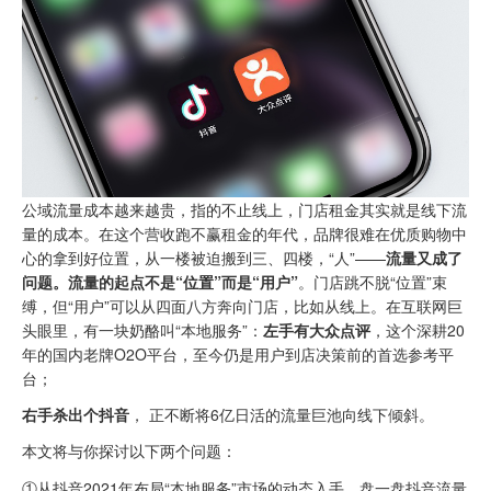
公域流量成本越来越贵，指的不止线上，门店租金其实就是线下流
量的成本。在这个营收跑不赢租金的年代，品牌很难在优质购物中
心的拿到好位置，从一楼被迫搬到三、四楼，“人”——
流量又成了
问题。
流量的起点不是“位置”而是“用户”
。门店跳不脱“位置”束
缚，但“用户”可以从四面八方奔向门店，比如从线上。在互联网巨
头眼里，有一块奶酪叫“本地服务”：
左手有大众点评
，这个深耕20
年的国内老牌O2O平台，至今仍是用户到店决策前的首选参考平
台；
右手杀出个抖音
， 正不断将6亿日活的流量巨池向线下倾斜。
本文将与你探讨以下两个问题：
①从抖音2021年布局“本地服务”市场的动态入手，盘一盘抖音流量