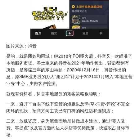
图片来源：抖音
是的，就是团购和同城！继2018年POI哑火后，抖音又一次瞄准了
本地服务市场。卷土重来的抖音在2021年动作频出，背后都剑有
所指，是筹谋三年的东山再起：2020年12月16日，抖音传出消
息，原SMB业务线的万人“集团军”计划于2021年1月转入“本地直营
业务”中心，主做客户挖掘。
就现有资料看，抖音本地服务的拓客策略很聪明：
一来，避开平台眼下线下监管的短板以及“种草-消费-评论”不完全
闭环的现状，招商方向主攻已有口碑的网红店和连锁店；
二来，放低姿态，身为流量高地却甘做成本洼地，通过“零入驻
费、零提点”以及官方邀约达人探店等优待政策，快速攻占目标市
场。