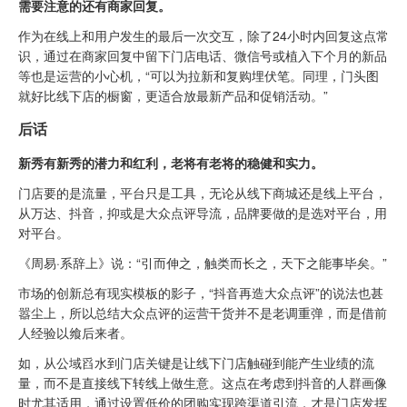
需要注意的还有商家回复。
作为在线上和用户发生的最后一次交互，除了24小时内回复这点常
识，通过在商家回复中留下门店电话、微信号或植入下个月的新品
等也是运营的小心机，“可以为拉新和复购埋伏笔。同理，门头图
就好比线下店的橱窗，更适合放最新产品和促销活动。”
后话
新秀有新秀的潜力和红利，老将有老将的稳健和实力。
门店要的是流量，平台只是工具，无论从线下商城还是线上平台，
从万达、抖音，抑或是大众点评导流，品牌要做的是选对平台，用
对平台。
《周易·系辞上》说：“引而伸之，触类而长之，天下之能事毕矣。”
市场的创新总有现实模板的影子，“抖音再造大众点评”的说法也甚
嚣尘上，所以总结大众点评的运营干货并不是老调重弹，而是借前
人经验以飨后来者。
如，从公域舀水到门店关键是让线下门店触碰到能产生业绩的流
量，而不是直接线下转线上做生意。这点在考虑到抖音的人群画像
时尤其适用，通过设置低价的团购实现跨渠道引流，才是门店发挥