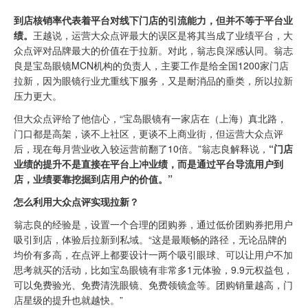
到店核销率代表着平台对线下门店的引流能力，但并不等于平台业
绩。
王越说，运营大众点评最大的误区是将其当成了业绩平台，大
众点评对品牌最大的价值在于拉新。对此，翁志良深感认同。翁志
良是宝岛眼镜MCN机构的负责人，主要工作是给全国1200家门店
拉新，因为眼镜行业尤重线下服务，又是耐消品的垂类，所以拉新
压力更大。
但大众点评给了他信心，“宝岛眼镜有一家店在（上海）真北路，
门口都是高架，谈不上社区，更谈不上商业街，但运营大众点评
后，现在每月营业收入较运营前翻了10倍。”翁志良解释说，
“门店
业绩的提升不是直接在平台上冲业绩，而是通过平台导流用户到
店，业绩要靠挖掘到店用户的价值。”
怎么利用大众点评实现拉新？
翁志良的经验是，设置一个合理的团购券，通过低价团购券把用户
吸引到店，体验后拉新到私域。“这是最顺畅的路径，无论品牌的
均价有多高，在点评上都要设计一两个吸引眼球、可以让用户不加
思考就买的活动，比如宝岛眼镜有非常多1元体验，9.9元权益包，
可以免费验光、免费清洗眼镜、免费领镜盒等。团购销量越高，门
店星级的提升也就越快。”