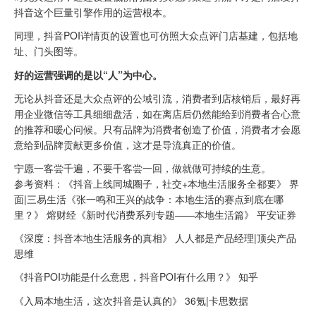
抖音这个巨量引擎作用的运营根本。
同理，抖音POI详情页的设置也可仿照大众点评门店基建，包括地
址、门头图等。
好的运营强调的是以“人”为中心。
无论从抖音还是大众点评的公域引流，消费者到店核销后，最好再
用企业微信等工具细细盘活，如在离店后仍然能给到消费者合心意
的推荐和暖心问候。只有品牌为消费者创造了价值，消费者才会愿
意给到品牌贡献更多价值，这才是导流真正的价值。
宁愿一客尝千遍，不要千客尝一回，做就做可持续的生意。
参考资料：《抖音上线同城圈子，社交+本地生活服务全都要》 界
面|三易生活《张一鸣和王兴的战争：本地生活的赛点到底在哪
里？》 熔财经《新时代消费系列专题——本地生活篇》 平安证券
《深度：抖音本地生活服务的真相》 人人都是产品经理|顶尖产品
思维
《抖音POI功能是什么意思，抖音POI有什么用？》 知乎
《入局本地生活，这次抖音是认真的》 36氪|卡思数据