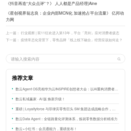
《抖音再造“大众点评”？》 人人都是产品经理|Aine
《星创视界翁志良：企业内部MCN化 加速抢占平台流量》 亿邦动
力网
上一篇：
行业观察 | 双11狂欢进入第13年，平台「亮剑」应对消费者疲态
下一篇：
疫情常态化背景下，零售品牌「线上线下融合」经营应该如何走？
推荐文章
数云Agent OS亮相华为云INSPIRE创想者大会：以AI重构消费者运营与零售营销新范式
数云私域赢家 · AI 版 焕新升级！
重磅 | Loyaltyforce 与菲律宾零售巨头 SM 集团达成战略合作，携手开启 SMAC 会员数智化运营新征程
数云Data Agent：全链路量化评测体系，炼就零售数据分析精准力
数云×小红书：会员通能力，重磅发布！