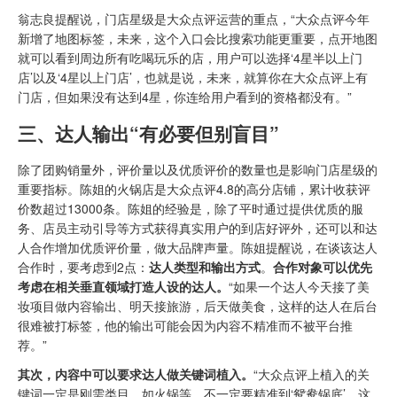
翁志良提醒说，门店星级是大众点评运营的重点，“大众点评今年
新增了地图标签，未来，这个入口会比搜索功能更重要，点开地图
就可以看到周边所有吃喝玩乐的店，用户可以选择‘4星半以上门
店’以及‘4星以上门店’，也就是说，未来，就算你在大众点评上有
门店，但如果没有达到4星，你连给用户看到的资格都没有。”
三、达人输出“有必要但别盲目”
除了团购销量外，评价量以及优质评价的数量也是影响门店星级的
重要指标。陈姐的火锅店是大众点评4.8的高分店铺，累计收获评
价数超过13000条。陈姐的经验是，除了平时通过提供优质的服
务、店员主动引导等方式获得真实用户的到店好评外，还可以和达
人合作增加优质评价量，做大品牌声量。陈姐提醒说，在谈该达人
合作时，要考虑到2点：
达人类型和输出方式
。
合作对象可以优先
考虑在相关垂直领域打造人设的达人
。
“如果一个达人今天接了美
妆项目做内容输出、明天接旅游，后天做美食，这样的达人在后台
很难被打标签，他的输出可能会因为内容不精准而不被平台推
荐。”
其次，内容中可以要求达人做关键词植入。
“大众点评上植入的关
键词一定是刚需类目，如火锅等，不一定要精准到‘鸳鸯锅底’，这