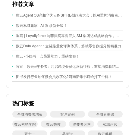
推荐文章
数云Agent OS亮相华为云INSPIRE创想者大会：以AI重构消费者运营与零售营销新范式
数云私域赢家 · AI 版 焕新升级！
重磅 | Loyaltyforce 与菲律宾零售巨头 SM 集团达成战略合作，携手开启 SMAC 会员数智化运营新征程
数云Data Agent：全链路量化评测体系，炼就零售数据分析精准力
数云×小红书：会员通能力，重磅发布！
官宣｜数云×连卡佛：共启跨境会员运营新征程，重塑消费联结新体验
图书发行行业如何做会员数字化?河南新华书店给打了个样！
热门标签
全域消费者增长
客户案例
全域直播课
数云营销学院
数云荣誉
消费者运营
私域运营
双十一
品牌说
数云麒麟