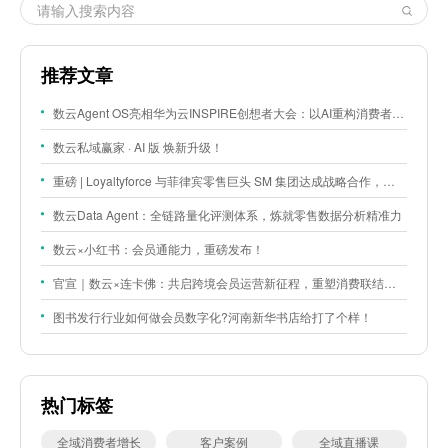
推荐文章
数云Agent OS亮相华为云INSPIRE创想者大会：以AI重构消费者运营与零售营销新范式
数云私域赢家 · AI 版 焕新升级！
重磅 | Loyaltyforce 与菲律宾零售巨头 SM 集团达成战略合作，携手开启 SMAC 会员数智化运营新征程
数云Data Agent：全链路量化评测体系，炼就零售数据分析精准力
数云×小红书：会员通能力，重磅发布！
官宣｜数云×连卡佛：共启跨境会员运营新征程，重塑消费联结新体验
图书发行行业如何做会员数字化?河南新华书店给打了个样！
热门标签
全域消费者增长
客户案例
全域直播课