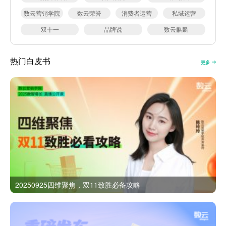
数云营销学院
数云荣誉
消费者运营
私域运营
双十一
品牌说
数云麒麟
热门白皮书
更多
20250925四维聚焦，双11致胜必备攻略