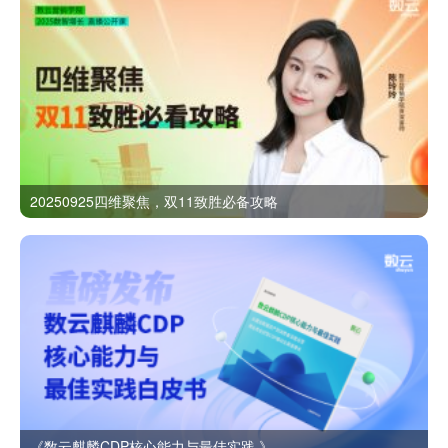
20250925四维聚焦，双11致胜必备攻略
《数云麒麟CDP核心能力与最佳实践 》