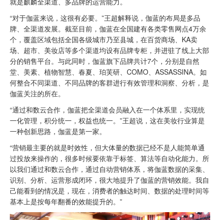
就是麒麟全渠道、多品牌的运营能力。
“对于伽蓝来说，这很有必要。”王超解释说，伽蓝的布局是多品
牌、全渠道发展。截至目前，伽蓝在全国建有各类零售网点4万余
个，覆盖区域包括全国各级城市乃至县城，在百货商场、KA卖
场、超市、美妆店等多个渠道均设有品牌专柜，并进驻了线上大部
分的销售平台。与此同时，伽蓝旗下品牌共计7个，分别是自然
堂、美素、植物智慧、春夏、珀芙研、COMO、ASSASSINA。如
何整合不同渠道、不同品牌的客群进行有效管理和洞察、分析，是
伽蓝关注的所在。
“通过和数云合作，伽蓝把全渠道会员融入在一个体系里，实现统
一化管理，积分统一，权益也统一。”王超说，这在美妆行业算是
一种创新思路，伽蓝是第一家。
“营销最主要的就是时效性，但大体量的数据已经不是人能简单通
过投放来操作的，很多时候要依靠于标签、算法等自动化能力。所
以我们通过和数云合作，通过自动营销体系，将伽蓝数据的采集、
识别、分析、运营形成闭环，很大地提升了伽蓝的营销效能。我自
己能看到的情况是，现在，消费者的触达时间、数据的处理时间等
基本上是按每年翻番的效能提升的。”