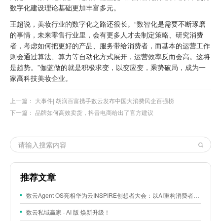
数字化建设理论基础更加丰富多元。
王超说，美妆行业的数字化之路还很长。“数智化是需要不断琢磨
的事情，未来零售行业里，会有更多人才去制定策略、研究消费
者，考虑如何把更好的产品、服务带给消费者，而基本的运营工作
则会通过算法、算力等自动化方式展开，运营效率反而会高。这将
是趋势。”伽蓝做的就是积极求变，以变应变，乘势破局，成为一
家高科技美妆企业。
上一篇：
大事件| 胡润百富携手数云发布中国大消费民企百强榜
下一篇：
品牌如何高效卖货，抖音电商给出了官方建议
推荐文章
数云Agent OS亮相华为云INSPIRE创想者大会：以AI重构消费者运营与零售营销新范式
数云私域赢家 · AI 版 焕新升级！