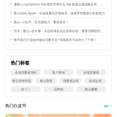
重磅 | Loyaltyforce 与菲律宾零售巨头 SM 集团达成战略合作，携手开启 SMAC 会员数智化运营新征程
数云Data Agent：全链路量化评测体系，炼就零售数据分析精准力
数云×小红书：会员通能力，重磅发布！
官宣｜数云×连卡佛：共启跨境会员运营新征程，重塑消费联结新体验
图书发行行业如何做会员数字化?河南新华书店给打了个样！
热门标签
全域消费者增长
客户案例
全域直播课
数云营销学院
数云荣誉
消费者运营
私域运营
双十一
品牌说
数云麒麟
热门白皮书
更多