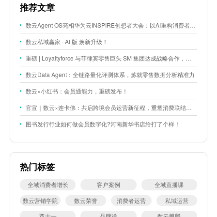
推荐文章
数云Agent OS亮相华为云INSPIRE创想者大会：以AI重构消费者运营与零售营销新范式
数云私域赢家 · AI 版 焕新升级！
重磅 | Loyaltyforce 与菲律宾零售巨头 SM 集团达成战略合作，携手开启 SMAC 会员数智化运营新征程
数云Data Agent：全链路量化评测体系，炼就零售数据分析精准力
数云×小红书：会员通能力，重磅发布！
官宣｜数云×连卡佛：共启跨境会员运营新征程，重塑消费联结新体验
图书发行行业如何做会员数字化?河南新华书店给打了个样！
热门标签
全域消费者增长
客户案例
全域直播课
数云营销学院
数云荣誉
消费者运营
私域运营
双十一
品牌说
数云麒麟