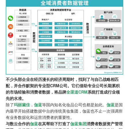
不少头部企业在经历漫长的经济周期时，找到了与自己战略相匹
配，并合作默契的专业型CRM公司。它们借助专业公司长期累积
的市场经验和消费者数据，将品牌
全渠道CRM
系统打造成行业领
先的水准。
除了
玛丽黛佳
，
伽蓝
等国内知名化妆品公司也都是如此。
伽蓝
是国
内最早开始搭建数据中台的传统美妆集团，伽蓝也不止一次强调所
有业务数据化和运营消费者的重要性。
与数云合作的
伽蓝
在其帮助下打造了
伽蓝集团
消费者数据资产管理