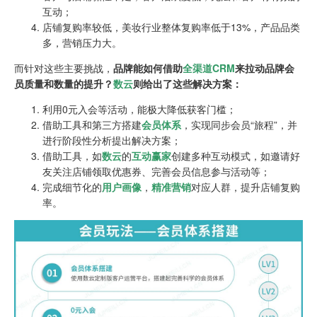
互动；
店铺复购率较低，美妆行业整体复购率低于13%，产品品类
多，营销压力大。
而针对这些主要挑战，
品牌能如何借助
全渠道CRM
来拉动品牌会
员质量和数量的提升？
数云
则给出了这些解决方案：
利用0元入会等活动，能极大降低获客门槛；
借助工具和第三方搭建
会员体系
，实现同步会员“旅程”，并
进行阶段性分析提出解决方案；
借助工具，如
数云
的
互动赢家
创建多种互动模式，如邀请好
友关注店铺领取优惠券、完善会员信息参与活动等；
完成细节化的
用户画像
，
精准营销
对应人群，提升店铺复购
率。