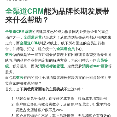
全渠道CRM
能为品牌长期发展带
来什么帮助？
全渠道CRM系统
的搭建其实已经成为很多国内外美妆企业的重点
动作之一，
全渠道运营
已经成为了从传统到新锐品牌都认可的未来
走向，而
全渠道CRM
则是对线上、线下所有渠道的会员进行整
合，并筛选、汇总，建立统一的
全渠道会员
中心。
数云
做的就是给一些在店铺会员管理上有困难或者希望交给专业团
队管理的品牌企业带来定制的解决方案，为它们整合不同
会员等
级
、积分规则，提供
消费者标签管理
、定做品牌
消费者360°画像
等
服务。
而包括
数云
在内的提供全域消费者增长解决方案的公司是如何为美
妆商家解决难题的呢？
首先，当下
美妆商家面临的主要挑战
不过这4种：
品牌众多竞争激烈，直接获客成本高，拉新成本增加比例；
客户数众多但有效会员数少，店铺客户管理难，行业平均会
员数占比店铺客户数不足20%；
客户与店铺黏性不足，客户活跃度低，无法和客户有有效的