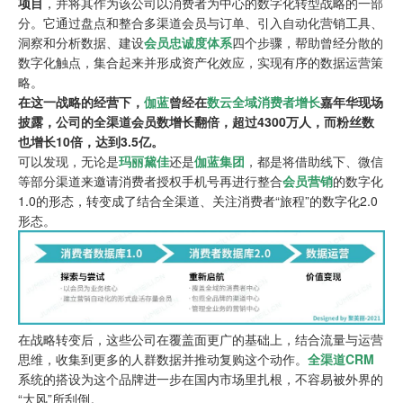
项目
，并将其作为该公司以消费者为中心的数字化转型战略的一部
分。它通过盘点和整合多渠道会员与订单、引入自动化营销工具、
洞察和分析数据、建设
会员忠诚度体系
四个步骤，帮助曾经分散的
数字化触点，集合起来并形成资产化效应，实现有序的数据运营策
略。
在这一战略的经营下，
伽蓝
曾经在
数云
全域消费者增长
嘉年华现场
披露，公司的
全渠道会员
数增长翻倍，超过4300万人，而粉丝数
也增长10倍，达到3.5亿。
可以发现，无论是
玛丽黛佳
还是
伽蓝集团
，都是将借助线下、微信
等部分渠道来邀请消费者授权手机号再进行整合
会员营销
的数字化
1.0的形态，转变成了结合全渠道、关注消费者“旅程”的数字化2.0
形态。
在战略转变后，这些公司在覆盖面更广的基础上，结合流量与运营
思维，收集到更多的人群数据并推动复购这个动作。
全渠道CRM
系统的搭设为这个品牌进一步在国内市场里扎根，不容易被外界的
“大风”所刮倒。