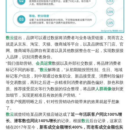
数云
提出，品牌可以通过数据将消费者与业务场景链接，简而言之
就是从京东、淘宝、天猫、微商城等平台，以及品牌线下门店、官
网、微商城等品牌自有渠道以及其他数据整合在一起，实现数据接
入品牌，识别消费者身份。
“我们借助营销、
会员运营
数据以及外部社交数据，将品牌消费者
标记不同的标签。”
数云
解释道，“从初期能按照性别、生日、地域
标记客户信息，到中期通过收集职业、新品接受度、消费时段偏好
等交易数据，再到之后进一步精准到消费者的颜色偏好、肤色和肤
质、推荐接受层次等行为数据的综合整理，将品牌
人群画像
做到更
加细节，实现更精准且有效的客户营销。”
在客户视图明晰之后，针对性营销动作能带来的效果就超乎想象
了。
数云
就曾经给某品牌天猫店铺达成了
近一年活跃客户同比100%增
长、潜客数也同比140%增长
的记录。根据
数云
后台记录，这家店
铺在2017年至今，
新客成交金额增长400%，而老客成交金额也实