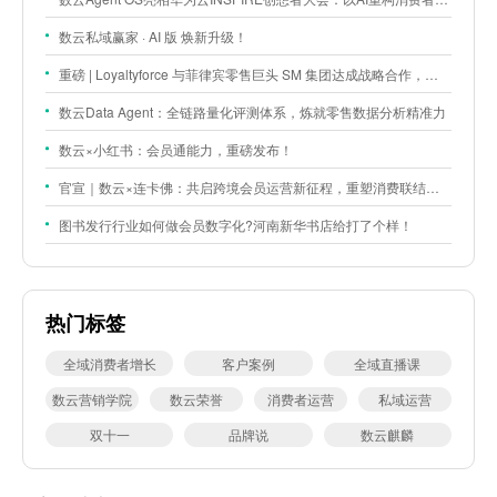
数云私域赢家 · AI 版 焕新升级！
重磅 | Loyaltyforce 与菲律宾零售巨头 SM 集团达成战略合作，携手开启 SMAC 会员数智化运营新征程
数云Data Agent：全链路量化评测体系，炼就零售数据分析精准力
数云×小红书：会员通能力，重磅发布！
官宣｜数云×连卡佛：共启跨境会员运营新征程，重塑消费联结新体验
图书发行行业如何做会员数字化?河南新华书店给打了个样！
热门标签
全域消费者增长
客户案例
全域直播课
数云营销学院
数云荣誉
消费者运营
私域运营
双十一
品牌说
数云麒麟