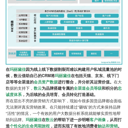
在
玛丽黛佳
因为线上线下数据割裂而难以构建用户私域流量池的时
候，数云借助自己的CRM将
玛丽黛佳
在包括天猫、京东、线下门
店等等全渠道的
会员资产数据
进行整合，并分析其运营价值。
在大
数据的支持下，
数云
为品牌搭建专属的
全渠道会员等级
和积分的
忠
诚度体系
，为后续的
会员培育
、会员转化打造基础。
而在层出不穷的新营销方式影响下，现如今很多国货品牌都会面临
无法测评真实营销效果。在只能持续通过“砸钱”的方式来保持品牌
“活性”的情况，一个有效的用户大数据分析系统就能够实质性地帮
助到品牌。
玛丽黛佳
在
数云
的帮助下进一步明晰
客户画像
，从而打
造
个性化的生命周期旅程
，进而实现了有效地消费者
触达和营销
。