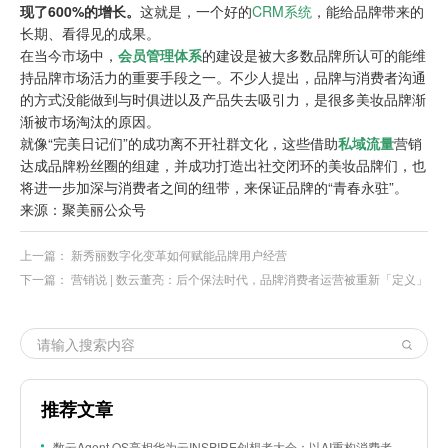
现了600%的增长。
这就是，一个好的
CRM系统
，能给品牌带来的
长期、看得见的成果。
在当今市场中，
会员管理体系
的建设是被大多数品牌所认可的能维
持品牌市场活力的重要手段之一。不少人提出，品牌与消费者沟通
的方式没能做到与时俱进以及产品失去吸引力，是很多美妆品牌渐
渐被市场淘汰的原因。
就像“完美日记们”的成功离不开社群文化，这些借助
私域流量
营销
达成品牌粉丝圈的组建，并成功打造出社交闭环的美妆品牌们，也
将进一步加深与消费者之间的纽带，来保证品牌的“青春永驻”。
来源：聚美丽公众号
上一篇：
新秀丽数字化变革如何赋能品牌用户经营
下一篇：
营销说 | 数云董亮：后个保法时代，品牌消费者运营被重新「定义」
推荐文章
数云Agent OS亮相华为云INSPIRE创想者大会：以AI重构消费者运营与零售营销新范式