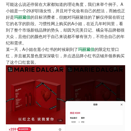
可能这么说还停留在大家都知道的理论角度，我们来举个例子。A
小姐是一个29岁职场女性，并且对于化妆有自己的想法，而她也正
好是
玛丽黛佳
的目标消费者，但她对玛丽黛佳的了解仅停留在听过
它的名字的阶段。习惯性网上购买的A小姐，在近几年时间里，看
到了整个市场新锐品牌的势头，却因为完美日记、橘朵等品牌都很
大众，且他们的颜色对于自己来说都不够有张力，不符合自己的年
纪和需求。
某一天，A小姐在逛小红书的时候刷到了
玛丽黛佳
的限定红管口
红，并且被其显色度深深吸引，并点进品牌小红书店铺并领券购买
了这个口红套装。