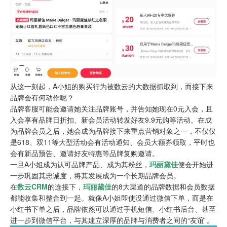
从这一刻起，A小姐的购买行为被数云的大数据抓取到，而接下来
品牌会有何动作呢？
品牌客服可能会邀请她关注品牌账号，并告知她现在0元入会，且
入会享有品牌日折扣、新会员活动转发好友9.9元购等活动。在成
为品牌会员之后，她会成为品牌接下来重点营销对象之一，不仅仅
是618、双11等大型活动会有活动通知、会员大额券领取，平时也
会有新品预告、邀请好友特惠等品牌复购邀请。
一旦A小姐成为认可品牌产品、成为其粉丝，
玛丽黛佳
便会开始进
一步巩固其忠诚度，将其发展成为一个长期品牌会员。
在
数云CRM
的连接下，
玛丽黛佳
的8大渠道的品牌数据和会员数据
都能收集和整合到一起。就像A小姐即使没通过微信下单，而是在
小红书下单之后，品牌依然可以通过手机短信、小红书后台、甚至
进一步到微信平台，与其建立深厚的品牌与消费者之间的“友谊”。