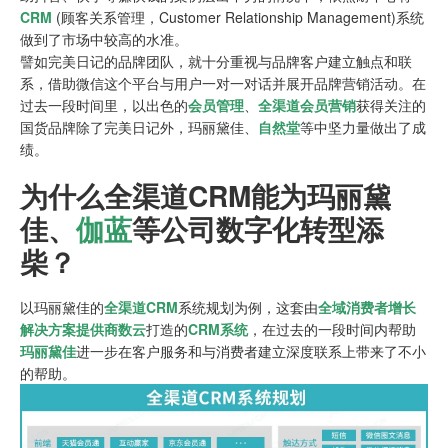
CRM
(顾客关系管理，Customer Relationship Management)系统
做到了市场中较高的水准。
譬如完美日记的品牌团队，就十分重视与品牌客户建立触点和联
系，借助微信这个平台与用户一对一对话并展开品牌营销活动。在
过去一段时间里，以出色的
会员管理
、
全渠道会员营销
获得关注的
国货品牌除了完美日记外，玛丽黛佳、
自然堂
等中坚力量做出了成
绩。
为什么全渠道CRM能为
玛丽黛
佳
、
伽蓝
等公司数字化转型添
柴？
以玛丽黛佳的
全渠道CRM
系统规划为例，这套由
全域消费者增长
解决方案提供商
数云
打造的
CRM系统
，在过去的一段时间内帮助
玛丽黛佳
进一步在客户服务和与消费者建立深度联系上带来了不小
的帮助。