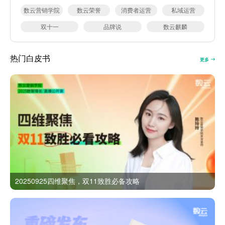
数云营销学院
数云荣誉
消费者运营
私域运营
双十一
品牌说
数云麒麟
热门白皮书
更多
20250925四维聚焦，双11致胜必备攻略