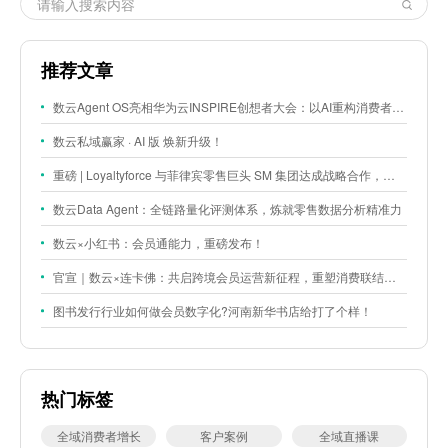
推荐文章
数云Agent OS亮相华为云INSPIRE创想者大会：以AI重构消费者运营与零售营销新范式
数云私域赢家 · AI 版 焕新升级！
重磅 | Loyaltyforce 与菲律宾零售巨头 SM 集团达成战略合作，携手开启 SMAC 会员数智化运营新征程
数云Data Agent：全链路量化评测体系，炼就零售数据分析精准力
数云×小红书：会员通能力，重磅发布！
官宣｜数云×连卡佛：共启跨境会员运营新征程，重塑消费联结新体验
图书发行行业如何做会员数字化?河南新华书店给打了个样！
热门标签
全域消费者增长
客户案例
全域直播课