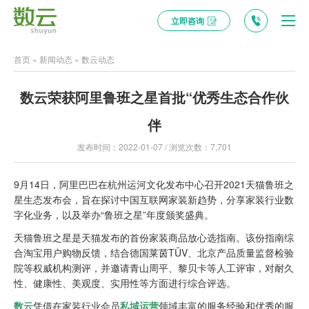
立即咨询
首页
»
新闻动态
»
数云动态
数云荣获阿里鲁班之星首批“优秀生态合作伙
伴
发布时间：2022-01-07 / 浏览次数：7,701
9月14日，阿里巴巴在杭州运河文化发布中心召开2021天猫鲁班之
星生态发布会，旨在探讨中国互联网家装新趋势，分享家装行业数
字化业务，以及举办“鲁班之星”年度颁奖盛典。
天猫鲁班之星是天猫发布的首份家装商品放心选指南。该份指南综
合淘宝用户购物反馈，结合德国莱茵TÜV、北京产品质量监督检验
院等权威机构测评，并邀请青山周平、黎贝卡等人工评审，对耐久
性、健康性、美观度、实用性等方面进行综合评选。
数云
凭借在家装行业会员
私域运营
领域丰富的服务经验和优秀的服