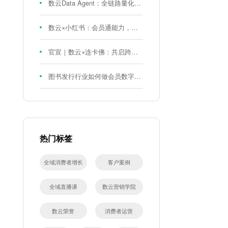
数云Data Agent：全链路量化评测体系，炼就零售数据分析精准力
数云×小红书：会员通能力，重磅发布！
官宣｜数云×连卡佛：共启跨境会员运营新征程，重塑消费联结新体验
图书发行行业如何做会员数字化?河南新华书店给打了个样！
热门标签
全域消费者增长
客户案例
全域直播课
数云营销学院
数云荣誉
消费者运营