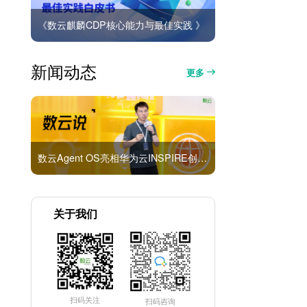
《数云麒麟CDP核心能力与最佳实践 》
新闻动态
更多
数云Agent OS亮相华为云INSPIRE创想者大会：以AI重构消费者运营与零售营销新范式
关于我们
扫码关注
扫码咨询