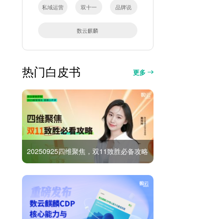
私域运营
双十一
品牌说
数云麒麟
热门白皮书
更多
20250925四维聚焦，双11致胜必备攻略