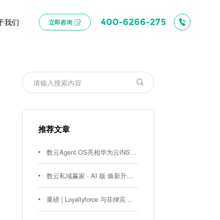
于我们
400-6266-275
立即咨询
推荐文章
数云Agent OS亮相华为云INSPIRE创想者大会：以AI重构消费者运营与零售营销新范式
数云私域赢家 · AI 版 焕新升级！
重磅 | Loyaltyforce 与菲律宾零售巨头 SM 集团达成战略合作，携手开启 SMAC 会员数智化运营新征程