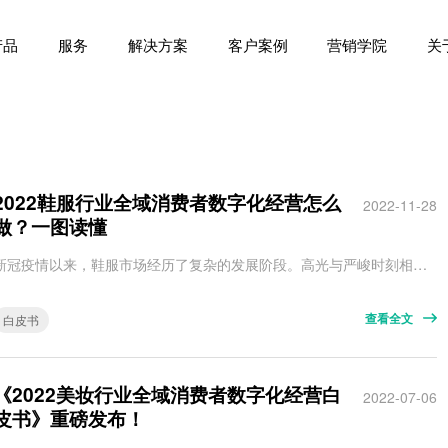
产品
服务
解决方案
客户案例
营销学院
关
2022鞋服行业全域消费者数字化经营怎么
2022-11-28
做？一图读懂
新冠疫情以来，鞋服市场经历了复杂的发展阶段。高光与严峻时刻相伴，唱衰与唱盛之声齐飞，这正是鞋服行业眼下的时局。 身处变局之中，每一个企业都需要不断调整审视市场的目光，迭代自身的能力模型配置。 如何直面鞋服行业复杂环境下的变化与挑战？ 如何打造“全域消费者数字化经营力”以谋求品牌长期发展？ 先行者在前进的道路上又有何实践与创新玩法可资借鉴？ 《2022鞋服行业全域消费者数字化经营白皮书》给出了答案。…
查看全文
白皮书
《2022美妆行业全域消费者数字化经营白
2022-07-06
皮书》重磅发布！