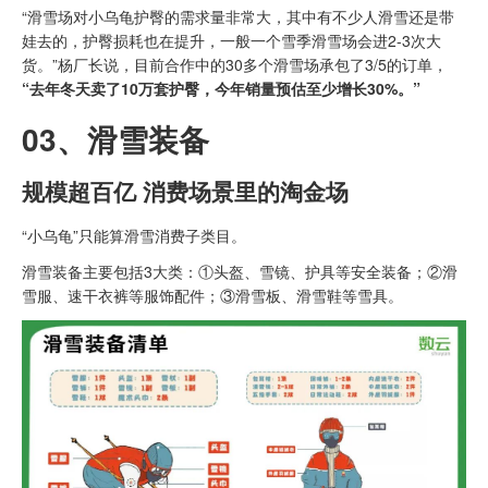
“滑雪场对小乌龟护臀的需求量非常大，其中有不少人滑雪还是带
娃去的，护臀损耗也在提升，一般一个雪季滑雪场会进2-3次大
货。”杨厂长说，目前合作中的30多个滑雪场承包了3/5的订单，
“去年冬天卖了10万套护臀，今年销量预估至少增长30%。”
03、
滑雪装备
规模超百亿 消费场景里的淘金场
“小乌龟”只能算滑雪消费子类目。
滑雪装备主要包括3大类：①头盔、雪镜、护具等安全装备；②滑
雪服、速干衣裤等服饰配件；③滑雪板、滑雪鞋等雪具。