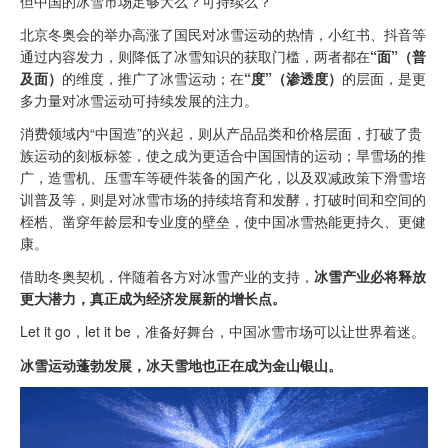
但中国的冰雪市场足够大么？可持续么？
北京冬奥会的举办高涨了国民对冰雪运动的热情，小红书、抖音等
通过内容发力，则降低了冰雪知识的获取门槛，两者都在
“面”（普
及面）
的维度，推广了冰雪运动；在
“度”（渗透度）
的层面，是更
多力量对冰雪运动可持续发展的注力。
消费领域内“中国造”的兴起，则从产品品类和价格层面，打破了贵
族运动的刻板标签，使之成为更适合中国国情的运动；旱雪场的推
广，造雪机、压雪车等硬件装备的国产化，以及双减政策下滑雪培
训普及等，则是对冰雪市场的持续培育和发酵，打破时间和空间的
桎梏、凿穿年龄层和专业度的壁垒，使中国冰雪热能更持久、更健
康。
借助冬奥契机，伴随着各方对冰雪产业的支持，
冰雪产业必将释放
更大潜力，真正成为经济发展新的增长点。
Let it go，let it be，准备好舞台，中国冰雪市场可以让世界着迷。
冰雪运动蓬勃发展，冰天雪地也正在成为金山银山。