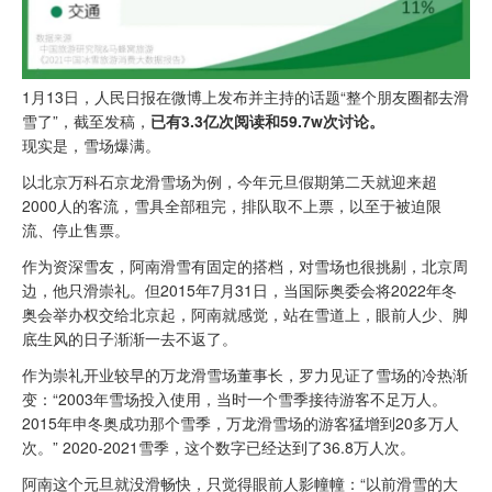
1月13日，人民日报在微博上发布并主持的话题“整个朋友圈都去滑
雪了”，截至发稿，
已有3.3亿次阅读和59.7w次讨论。
现实是，雪场爆满。
以北京万科石京龙滑雪场为例，今年元旦假期第二天就迎来超
2000人的客流，雪具全部租完，排队取不上票，以至于被迫限
流、停止售票。
作为资深雪友，阿南滑雪有固定的搭档，对雪场也很挑剔，北京周
边，他只滑崇礼。但2015年7月31日，当国际奥委会将2022年冬
奥会举办权交给北京起，阿南就感觉，站在雪道上，眼前人少、脚
底生风的日子渐渐一去不返了。
作为崇礼开业较早的万龙滑雪场董事长，罗力见证了雪场的冷热渐
变：“2003年雪场投入使用，当时一个雪季接待游客不足万人。
2015年申冬奥成功那个雪季，万龙滑雪场的游客猛增到20多万人
次。” 2020-2021雪季，这个数字已经达到了36.8万人次。
阿南这个元旦就没滑畅快，只觉得眼前人影幢幢：“以前滑雪的大