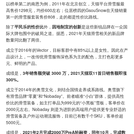
以榜单第二的南恩为例，2011年在北京创立，天猫平台滑雪服最
高售价1298元，均价600左右；位居榜四的GsouSnow在天猫销量
第一的滑雪服套装售价808，走的都是性价比路线。
除了
平民乐的性价比
外，
因地制宜的创新
是这些新锐品牌在一众国
际大牌包围中的破局之道。据悉，2021年天猫滑雪相关的新品牌
数量同比翻了两倍。
成立于2016年的Vector，目标客群中有85%以上是女性。因此在产
品设计上，一改传统滑雪服饰深色系为主的配色，主打色彩更多
元、鲜明的产品。
成绩是，
3年销售额突破 3000 万，2021天猫双11首日销售额即涨
300%。
成立于2014年的奥雪文化，则结合国情走养成系路线。奥雪旗下
有滑雪品牌“零夏”和“Nobaday”。前者瞄准“小白”群体，提供高性
价比的滑雪装备，如主打单品为999元的“小黑板”雪板，客单价在
2000元左右。Nobaday 则是为进阶的高端用户提供更专业舒适的
滑雪装备及户外运动潮流服饰，目前已有数千个SKU，客单价超
5000元。
成绩是，
2021年2月完成2000万PreA轮融资，同年10月，完成数