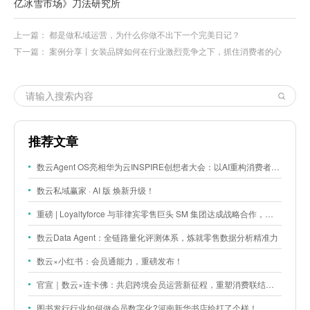
亿冰雪市场》刀法研究所
上一篇：
都是做私域运营，为什么你做不出下一个完美日记？
下一篇：
案例分享丨女装品牌如何在行业激烈竞争之下，抓住消费者的心
推荐文章
数云Agent OS亮相华为云INSPIRE创想者大会：以AI重构消费者运营与零售营销新范式
数云私域赢家 · AI 版 焕新升级！
重磅 | Loyaltyforce 与菲律宾零售巨头 SM 集团达成战略合作，携手开启 SMAC 会员数智化运营新征程
数云Data Agent：全链路量化评测体系，炼就零售数据分析精准力
数云×小红书：会员通能力，重磅发布！
官宣｜数云×连卡佛：共启跨境会员运营新征程，重塑消费联结新体验
图书发行行业如何做会员数字化?河南新华书店给打了个样！