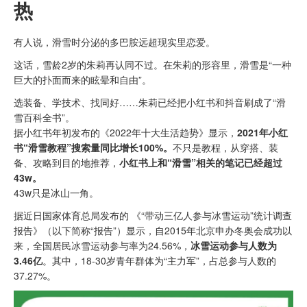
热
有人说，滑雪时分泌的多巴胺远超现实里恋爱。
这话，雪龄2岁的朱莉再认同不过。在朱莉的形容里，滑雪是“一种
巨大的扑面而来的眩晕和自由”。
选装备、学技术、找同好……朱莉已经把小红书和抖音刷成了“滑
雪百科全书”。
据小红书年初发布的《2022年十大生活趋势》显示，
2021年小红
书“滑雪教程”搜索量同比增长100%。
不只是教程，从穿搭、装
备、攻略到目的地推荐，
小红书上和“滑雪”相关的笔记已经超过
43w。
43w只是冰山一角。
据近日国家体育总局发布的 《“带动三亿人参与冰雪运动”统计调查
报告》（以下简称“报告”）显示，自2015年北京申办冬奥会成功以
来，全国居民冰雪运动参与率为24.56%，
冰雪运动参与人数为
3.46亿
。其中，18-30岁青年群体为“主力军”，占总参与人数的
37.27%。