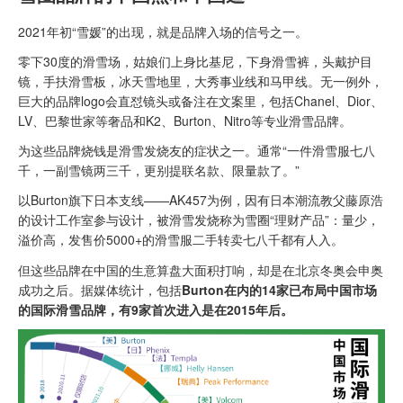
2021年初“雪媛”的出现，就是品牌入场的信号之一。
零下30度的滑雪场，姑娘们上身比基尼，下身滑雪裤，头戴护目
镜，手扶滑雪板，冰天雪地里，大秀事业线和马甲线。无一例外，
巨大的品牌logo会直怼镜头或备注在文案里，包括Chanel、Dior、
LV、巴黎世家等奢品和K2、Burton、Nitro等专业滑雪品牌。
为这些品牌烧钱是滑雪发烧友的症状之一。通常“一件滑雪服七八
千，一副雪镜两三千，更别提联名款、限量款了。”
以Burton旗下日本支线——AK457为例，因有日本潮流教父藤原浩
的设计工作室参与设计，被滑雪发烧称为雪圈“理财产品”：量少，
溢价高，发售价5000+的滑雪服二手转卖七八千都有人入。
但这些品牌在中国的生意算盘大面积打响，却是在北京冬奥会申奥
成功之后。据媒体统计，包括
Burton在内的14家已布局中国市场
的国际滑雪品牌，有9家首次进入是在2015年后。