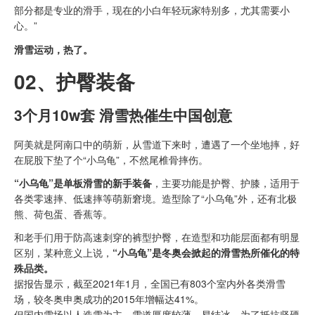
部分都是专业的滑手，现在的小白年轻玩家特别多，尤其需要小
心。”
滑雪运动，热了。
02、
护臀装备
3个月10w套 滑雪热催生中国创意
阿美就是阿南口中的萌新，从雪道下来时，遭遇了一个坐地摔，好
在屁股下垫了个“小乌龟”，不然尾椎骨摔伤。
“小乌龟”是单板滑雪的新手装备
，主要功能是护臀、护膝，适用于
各类零速摔、低速摔等萌新窘境。造型除了“小乌龟”外，还有北极
熊、荷包蛋、香蕉等。
和老手们用于防高速刺穿的裤型护臀，在造型和功能层面都有明显
区别，某种意义上说，
“小乌龟”是冬奥会掀起的滑雪热所催化的特
殊品类。
据报告显示，截至2021年1月，全国已有803个室内外各类滑雪
场，较冬奥申奥成功的2015年增幅达41%。
但国内雪场以人造雪为主，雪道厚度较薄、易结冰。为了抵抗坚硬