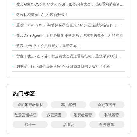
数云Agent OS亮相华为云INSPIRE创想者大会：以AI重构消费者运营与零售营销新范式
数云私域赢家 · AI 版 焕新升级！
重磅 | Loyaltyforce 与菲律宾零售巨头 SM 集团达成战略合作，携手开启 SMAC 会员数智化运营新征程
数云Data Agent：全链路量化评测体系，炼就零售数据分析精准力
数云×小红书：会员通能力，重磅发布！
官宣｜数云×连卡佛：共启跨境会员运营新征程，重塑消费联结新体验
图书发行行业如何做会员数字化?河南新华书店给打了个样！
热门标签
全域消费者增长
客户案例
全域直播课
数云营销学院
数云荣誉
消费者运营
私域运营
双十一
品牌说
数云麒麟