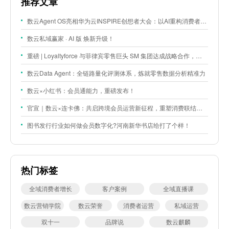
推荐文章
数云Agent OS亮相华为云INSPIRE创想者大会：以AI重构消费者运营与零售营销新范式
数云私域赢家 · AI 版 焕新升级！
重磅 | Loyaltyforce 与菲律宾零售巨头 SM 集团达成战略合作，携手开启 SMAC 会员数智化运营新征程
数云Data Agent：全链路量化评测体系，炼就零售数据分析精准力
数云×小红书：会员通能力，重磅发布！
官宣｜数云×连卡佛：共启跨境会员运营新征程，重塑消费联结新体验
图书发行行业如何做会员数字化?河南新华书店给打了个样！
热门标签
全域消费者增长
客户案例
全域直播课
数云营销学院
数云荣誉
消费者运营
私域运营
双十一
品牌说
数云麒麟