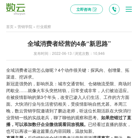
立即咨询
首页
»
营销学院
»
行业观察
全域消费者经营的4条“新思路”
发布时间：2022-06-13 / 浏览次数：10,946
全域消费者运营怎么做呢？4个动作很关键：探风向、创增量、拓
渠道、挖诉求。
新冠是强势的，影响所及：城市交通管制、仓储物流受限、商场封
闭歇业……就像火车头突然转轨，日常变成非常，人们被迫适应。
在被疫情影响的第3个年头，改变已渗入人们生活、工作的方方面
面。大快消行业与生活密切相关，受疫情影响自然尤甚。本周三
晚，数云营销学院邀请到了鹏达老师，听这位长期活跃在大快消行
业营销一线的实战老兵，聊了聊他的观察和思考。
如果您错过了直
播，可以添加数仔企业微信观看回放视频
。
已经看过直播的朋友，
也可以再读一遍这篇重点内容回顾，温故知新。
直播主题：
后疫情时代全域消费者运营新思路
讲课嘉宾：
鹏达，数