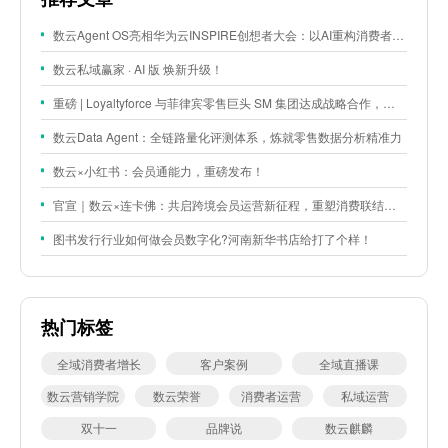
数云Agent OS亮相华为云INSPIRE创想者大会：以AI重构消费者运营与零售营销新范式
数云私域赢家 · AI 版 焕新升级！
重磅 | Loyaltyforce 与菲律宾零售巨头 SM 集团达成战略合作，携手开启 SMAC 会员数智化运营新征程
数云Data Agent：全链路量化评测体系，炼就零售数据分析精准力
数云×小红书：会员通能力，重磅发布！
官宣｜数云×连卡佛：共启跨境会员运营新征程，重塑消费联结新体验
图书发行行业如何做会员数字化?河南新华书店给打了个样！
热门标签
全域消费者增长
客户案例
全域直播课
数云营销学院
数云荣誉
消费者运营
私域运营
双十一
品牌说
数云麒麟