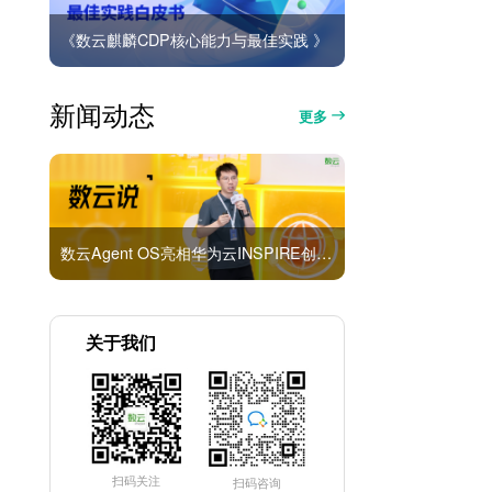
《数云麒麟CDP核心能力与最佳实践 》
新闻动态
更多
数云Agent OS亮相华为云INSPIRE创想者大会：以AI重构消费者运营与零售营销新范式
关于我们
扫码关注
扫码咨询