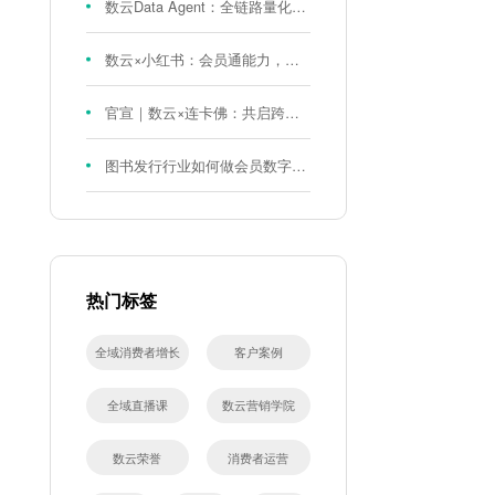
数云Data Agent：全链路量化评测体系，炼就零售数据分析精准力
数云×小红书：会员通能力，重磅发布！
官宣｜数云×连卡佛：共启跨境会员运营新征程，重塑消费联结新体验
图书发行行业如何做会员数字化?河南新华书店给打了个样！
热门标签
全域消费者增长
客户案例
全域直播课
数云营销学院
数云荣誉
消费者运营