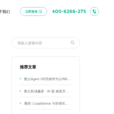
于我们
400-6266-275
立即咨询
推荐文章
数云Agent OS亮相华为云INSPIRE创想者大会：以AI重构消费者运营与零售营销新范式
数云私域赢家 · AI 版 焕新升级！
重磅 | Loyaltyforce 与菲律宾零售巨头 SM 集团达成战略合作，携手开启 SMAC 会员数智化运营新征程