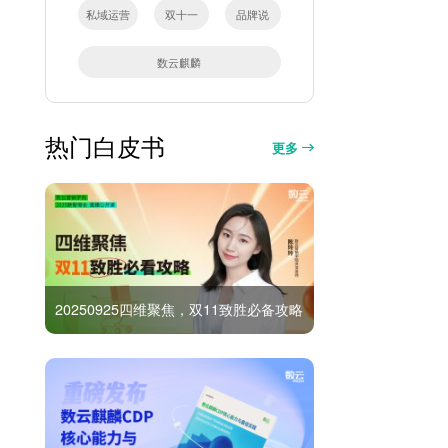
私域运营
双十一
品牌说
数云麒麟
热门白皮书
更多
20250925四维聚焦，双11致胜必备攻略