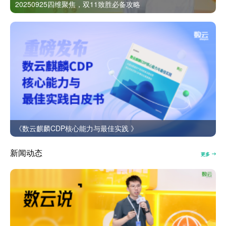
20250925四维聚焦，双11致胜必备攻略
《数云麒麟CDP核心能力与最佳实践 》
新闻动态
更多