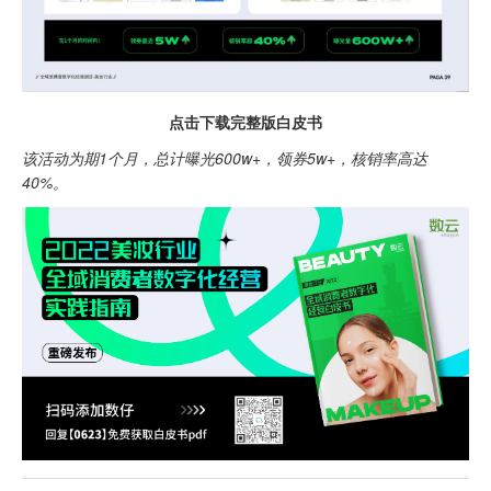
点击下载完整版白皮书
该活动为期1个月，总计曝光600w+，领券5w+，核销率高达
40%。