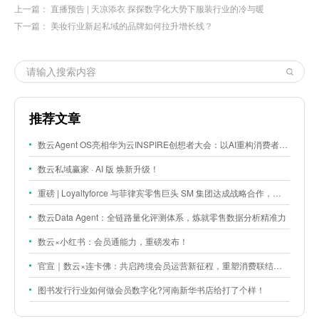
上一篇：
直播预告 | 天凉添衣 探探数字化大势下服装行业的冷与暖
下一篇：
美妆行业新起私域的品牌如何拉升增长线？
推荐文章
数云Agent OS亮相华为云INSPIRE创想者大会：以AI重构消费者运营与零售营销新范式
数云私域赢家 · AI 版 焕新升级！
重磅 | Loyaltyforce 与菲律宾零售巨头 SM 集团达成战略合作，携手开启 SMAC 会员数智化运营新征程
数云Data Agent：全链路量化评测体系，炼就零售数据分析精准力
数云×小红书：会员通能力，重磅发布！
官宣｜数云×连卡佛：共启跨境会员运营新征程，重塑消费联结新体验
图书发行行业如何做会员数字化?河南新华书店给打了个样！