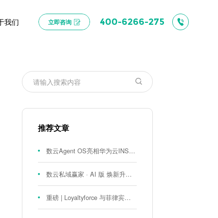
于我们
400-6266-275
立即咨询
推荐文章
数云Agent OS亮相华为云INSPIRE创想者大会：以AI重构消费者运营与零售营销新范式
数云私域赢家 · AI 版 焕新升级！
重磅 | Loyaltyforce 与菲律宾零售巨头 SM 集团达成战略合作，携手开启 SMAC 会员数智化运营新征程