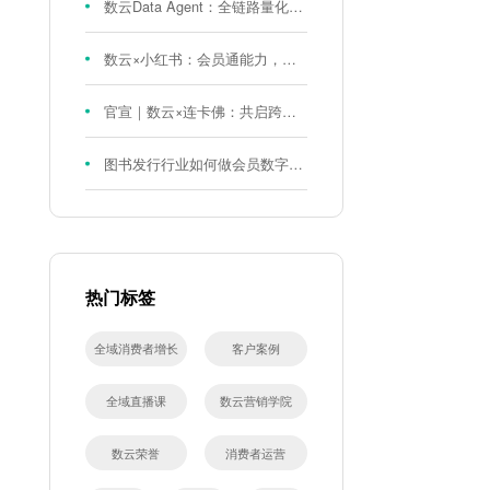
数云Data Agent：全链路量化评测体系，炼就零售数据分析精准力
数云×小红书：会员通能力，重磅发布！
官宣｜数云×连卡佛：共启跨境会员运营新征程，重塑消费联结新体验
图书发行行业如何做会员数字化?河南新华书店给打了个样！
热门标签
全域消费者增长
客户案例
全域直播课
数云营销学院
数云荣誉
消费者运营