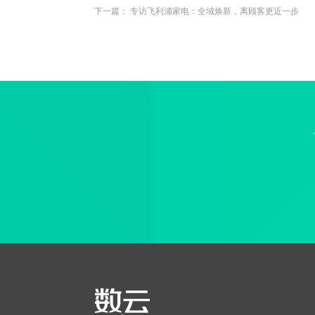
下一篇：
专访飞利浦家电：全域焕新，离顾客更近一步