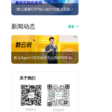
《数云麒麟CDP核心能力与最佳实践 》
新闻动态
更多
数云Agent OS亮相华为云INSPIRE创想者大会：以AI重构消费者运营与零售营销新范式
关于我们
扫码关注
扫码咨询