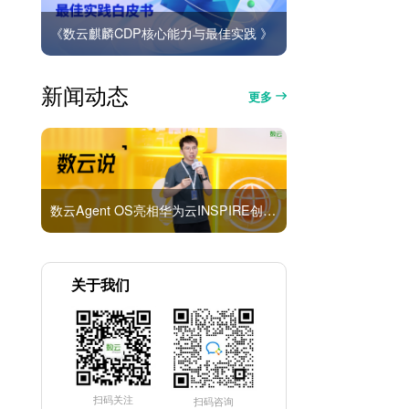
《数云麒麟CDP核心能力与最佳实践 》
新闻动态
更多
数云Agent OS亮相华为云INSPIRE创想者大会：以AI重构消费者运营与零售营销新范式
关于我们
扫码关注
扫码咨询