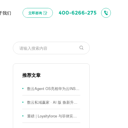
于我们
400-6266-275
立即咨询
推荐文章
数云Agent OS亮相华为云INSPIRE创想者大会：以AI重构消费者运营与零售营销新范式
数云私域赢家 · AI 版 焕新升级！
重磅 | Loyaltyforce 与菲律宾零售巨头 SM 集团达成战略合作，携手开启 SMAC 会员数智化运营新征程