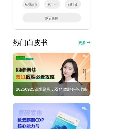
私域运营
双十一
品牌说
数云麒麟
热门白皮书
更多
20250925四维聚焦，双11致胜必备攻略