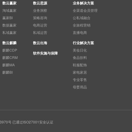
数云赢家
数云思源
业务解决方案
淘域赢家
业务洞察
全渠道会员管理
赢家BI
策略咨询
公私域融合
数据赢家
电商运营
全旅程营销
私域赢家
私域运营
直播电商
数云麒麟
数云出海
行业解决方案
麒麟CDP
美妆日化
软件实施与保障
麒麟CRM
食品饮料
麒麟MA
鞋服配饰
麒麟BI
家电家居
专业零售
母婴用品
3970号
已通过ISO27001安全认证