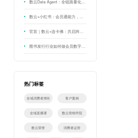
数云Data Agent：全链路量化评测体系，炼就零售数据分析精准力
数云×小红书：会员通能力，重磅发布！
官宣｜数云×连卡佛：共启跨境会员运营新征程，重塑消费联结新体验
图书发行行业如何做会员数字化?河南新华书店给打了个样！
热门标签
全域消费者增长
客户案例
全域直播课
数云营销学院
数云荣誉
消费者运营