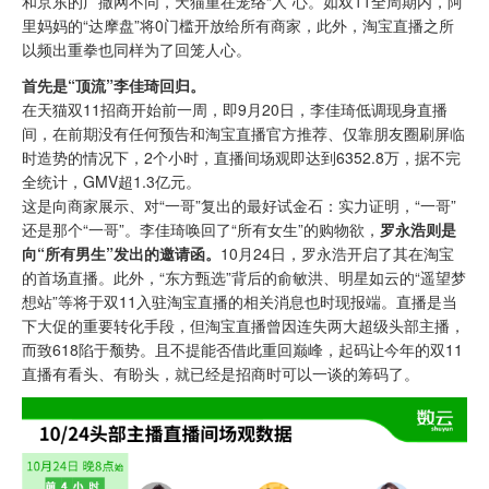
和京东的广撒网不同，天猫重在笼络“人”心。如双11全周期内，阿
里妈妈的“达摩盘”将0门槛开放给所有商家，此外，淘宝直播之所
以频出重拳也同样为了回笼人心。
首先是“顶流”李佳琦回归。
在天猫双11招商开始前一周，即9月20日，李佳琦低调现身直播
间，在前期没有任何预告和淘宝直播官方推荐、仅靠朋友圈刷屏临
时造势的情况下，2个小时，直播间场观即达到6352.8万，据不完
全统计，GMV超1.3亿元。
这是向商家展示、对“一哥”复出的最好试金石：实力证明，“一哥”
还是那个“一哥”。李佳琦唤回了“所有女生”的购物欲，
罗永浩则是
向“所有男生”发出的邀请函。
10月24日，罗永浩开启了其在淘宝
的首场直播。此外，“东方甄选”背后的俞敏洪、明星如云的“遥望梦
想站”等将于双11入驻淘宝直播的相关消息也时现报端。直播是当
下大促的重要转化手段，但淘宝直播曾因连失两大超级头部主播，
而致618陷于颓势。且不提能否借此重回巅峰，起码让今年的双11
直播有看头、有盼头，就已经是招商时可以一谈的筹码了。