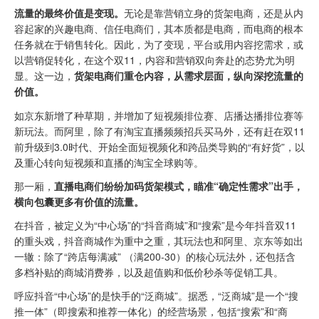
流量的最终价值是变现。
无论是靠营销立身的货架电商，还是从内
容起家的兴趣电商、信任电商们，其本质都是电商，而电商的根本
任务就在于销售转化。因此，为了变现，平台或用内容挖需求，或
以营销促转化，在这个双11，内容和营销双向奔赴的态势尤为明
显。这一边，
货架电商们重仓内容，从需求层面，纵向深挖流量的
价值。
如京东新增了种草期，并增加了短视频排位赛、店播达播排位赛等
新玩法。而阿里，除了有淘宝直播频频招兵买马外，还有赶在双11
前升级到3.0时代、开始全面短视频化和跨品类导购的“有好货”，以
及重心转向短视频和直播的淘宝全球购等。
那一厢，
直播电商们纷纷加码货架模式，瞄准“确定性需求”出手，
横向包囊更多有价值的流量。
在抖音，被定义为“中心场”的“抖音商城”和“搜索”是今年抖音双11
的重头戏，抖音商城作为重中之重，其玩法也和阿里、京东等如出
一辙：除了“跨店每满减” （满200-30）的核心玩法外，还包括含
多档补贴的商城消费券，以及超值购和低价秒杀等促销工具。
呼应抖音“中心场”的是快手的“泛商城”。据悉，“泛商城”是一个“搜
推一体”（即搜索和推荐一体化）的经营场景，包括“搜索”和“商