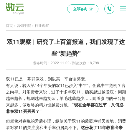
立即咨询
首页
»
营销学院
»
行业观察
双11观察 | 研究了上百篇报道，我们发现了这
些“新趋势”
发布时间：2022-11-02 / 浏览次数：8,798
双11已是一幕群像戏，别以某一平台论盛衰。
有人说，转入第14个年头的双11已步入“中年”。但说中年危机？言
之尚早。对消费者来说，过了十多年双11，确实越过越没底：周期
越来越长，规则越来越复杂，羊毛越薅越少……随着参与的平台越
来越多，做攻略的精力也越发分散。
“现在全年都在过节，又何必
非在双11买买买？”
但就像对春晚的矛盾心理，纵使关于双11的质疑声铺天盖地，消费
者对双11的关注度和出手率仍居高不下。
这份花了14年教育出来