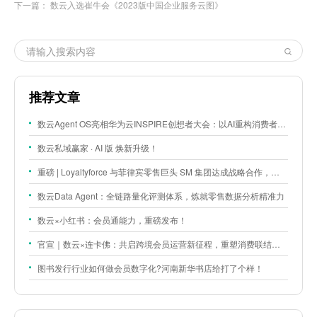
下一篇：
数云入选崔牛会《2023版中国企业服务云图》
推荐文章
数云Agent OS亮相华为云INSPIRE创想者大会：以AI重构消费者运营与零售营销新范式
数云私域赢家 · AI 版 焕新升级！
重磅 | Loyaltyforce 与菲律宾零售巨头 SM 集团达成战略合作，携手开启 SMAC 会员数智化运营新征程
数云Data Agent：全链路量化评测体系，炼就零售数据分析精准力
数云×小红书：会员通能力，重磅发布！
官宣｜数云×连卡佛：共启跨境会员运营新征程，重塑消费联结新体验
图书发行行业如何做会员数字化?河南新华书店给打了个样！