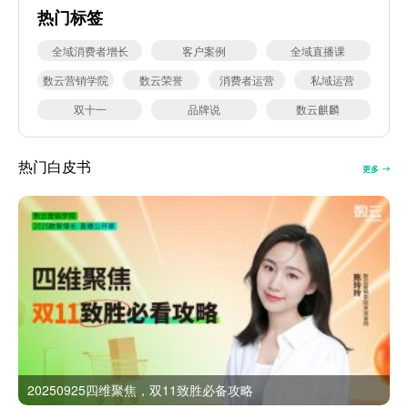
热门标签
全域消费者增长
客户案例
全域直播课
数云营销学院
数云荣誉
消费者运营
私域运营
双十一
品牌说
数云麒麟
热门白皮书
更多
20250925四维聚焦，双11致胜必备攻略