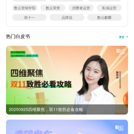
数云营销学院
数云荣誉
消费者运营
私域运营
双十一
品牌说
数云麒麟
热门白皮书
更多
20250925四维聚焦，双11致胜必备攻略