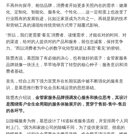
不再外向探寻、相信品牌，消费者开始更多关照内在的需求：健康
化、定制化、智能化、服务化、个性化……这一定程度上也改变了
行业既有的发展轨迹，比如泛家居成为方向之一。再就是新的技术
和营销工具的涌现给传统营销方式带了颠覆式影响。
“所以，我们更需要‘看见’消费者、读懂需求，才能在对的时间、对
的渠道，给对的人提供对的产品和服务，留住忠诚客，保持竞争
力。”而以消费者为中心的数字化转型就是让慕思“看见”的密钥。
陈赟杰说，慕思除了有必做的决心，也有做好的底子：金管家服务
品牌就像一块沃土，早早地孕育了转型的核心种子：服务意识和消
费者基础。
首先，经自上而下强力宣贯并在长期实践中被不断强化的服务意
识，是慕思推行数字化会员私域运营的思想基础。
陈赟杰介绍说，
金管家服务品牌强调发心服务和换位思考，其设计
是围绕客户全生命周期的服务体验展开的，贯穿于售前-售中-售后
的各环节。
以除螨服务为例，慕思设计了16道标准服务流程，并安排两个人同
时上门。“因为和家政公司的除螨不同，为了提供更深层、彻底的
除螨服务，过程中会需要合力搬开床垫，也会顺手清洁床底、维修