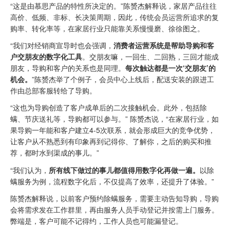
“这是由慕思产品的特性所决定的。”陈赟杰解释说，家居产品往往
高价、低频、非标、长决策周期，因此，传统会员运营所追求的复
购率、转化率等，在家居行业只能靠关系慢慢磨、徐徐图之。
“我们对经销商宣导时也会强调，
消费者运营系统是帮助导购和客
户交朋友的数字化工具
。交朋友嘛，一回生、二回熟，三回才能成
朋友，导购和客户的关系也是同理。
每次触达都是一次‘交朋友’的
机会。
”陈赟杰举了个例子，会员中心上线后，配送安装的跟进工
作由总部客服转给了导购。
“这也为导购创造了客户成单后的二次接触机会。此外，包括除
螨、节庆送礼等，导购都可以参与。” 陈赟杰说，“在家居行业，如
果导购一年能和客户建立4-5次联系，就会形成巨大的竞争优势，
让客户从不熟悉到有印象再到记得你、了解你，之后的购买和推
荐，都时水到渠成的事儿。”
“我们认为，
所有线下做过的事儿都值得用数字化再做一遍。
以除
螨服务为例，流程数字化后，不仅提高了效率，还提升了体验。”
陈赟杰解释说，以前客户预约除螨服务，需要主动告知导购，导购
会将需求发在工作群里，再由服务人员手动登记并按需上门服务。
弊端是，客户可能不记得约，工作人员也可能漏登记。