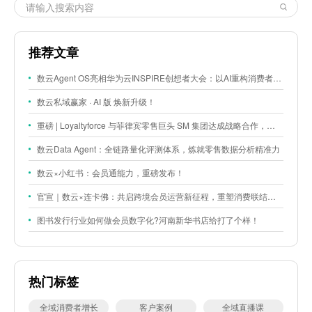
推荐文章
数云Agent OS亮相华为云INSPIRE创想者大会：以AI重构消费者运营与零售营销新范式
数云私域赢家 · AI 版 焕新升级！
重磅 | Loyaltyforce 与菲律宾零售巨头 SM 集团达成战略合作，携手开启 SMAC 会员数智化运营新征程
数云Data Agent：全链路量化评测体系，炼就零售数据分析精准力
数云×小红书：会员通能力，重磅发布！
官宣｜数云×连卡佛：共启跨境会员运营新征程，重塑消费联结新体验
图书发行行业如何做会员数字化?河南新华书店给打了个样！
热门标签
全域消费者增长
客户案例
全域直播课