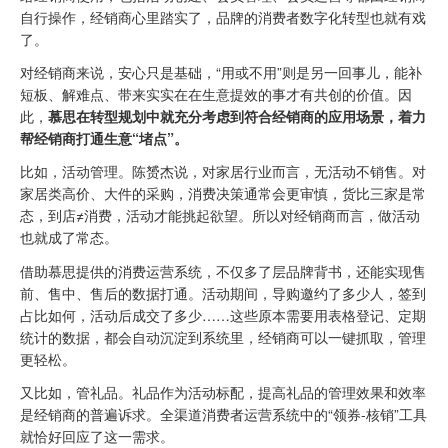
自行操作，经销商心里踏实了，品牌的消费者数字化转型也就有戏
了。
对经销商来说，安心只是基础，“用或不用”则是另一回事儿，能补
短板、解难点、带来实实在在生意提效的事才有共创的价值。因
此，
慕思在转型规划中就充分考虑到符合经销商的应用场景，着力
帮经销商打通生意“堵点”。
比如，活动管理。陈赟杰说，对家居行业而言，无活动不销售。对
家居类高价、大件的采购，消费决策通常会更审慎，货比三家是常
态，到店≠消费，活动才能挑起欲望。所以对经销商而言，做活动
也就成了常态。
借助慕思提供的消费运营系统，不仅多了层品牌背书，还能实现售
前、售中、售后的数据打通。活动期间，导购邀约了多少人，签到
占比如何，活动后成交了多少……这些原本需要用表格登记、定期
统计的数据，都会自动沉淀到系统里，经销商可以一键抓取，管理
更轻松。
又比如，管礼品。礼品作为活动标配，提高礼品的管理效果和效率
是经销商的普遍诉求。全渠道消费者运营系统中的“领券-核销”工具
就恰好回应了这一需求。