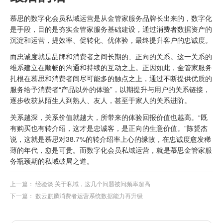
慕思的数字化会员私域运营是从金管家服务品牌长出来的，数字化
是手段，目的是夯实金管家服务基础建设，通过消费者数据资产的
沉淀和运营，提效率、促转化、优体验，最终提升客户的忠诚度。
而忠诚度就是品牌和消费者之间长期的、正向的关系。这一关系的
维系建立在顺畅的沟通和持续的互动之上。正因如此，金管家服务
扎根在慕思和消费者间尽可能多的触点之上，通过不断提供优质的
服务给予消费者“产品以外的体验”，以期提升与用户的关系链接，
逐步收获从陌生人到熟人、友人，甚至于家人的关系进阶。
关系越深，关系价值就越大，所带来的体验回报价值也越高。“既
有购买也有转介绍，这才是忠诚客，是正向的生意价值。”陈赟杰
说，这就是慕思对38.7%的转介绍率上心的缘故，在忠诚度愈发稀
薄的年代，愈是可贵。而数字化会员私域运营，就是慕思金管家服
务瓶颈期的私域破局之道。
上一篇：
经验谈|关于私域，这几个问题被问频率超高
下一篇：
数云麒麟消费者运营系统数据能力再升级