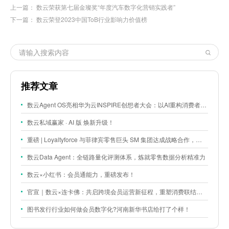
上一篇：
数云荣获第七届金璨奖“年度汽车数字化营销实践者”
下一篇：
数云荣登2023中国ToB行业影响力价值榜
推荐文章
数云Agent OS亮相华为云INSPIRE创想者大会：以AI重构消费者运营与零售营销新范式
数云私域赢家 · AI 版 焕新升级！
重磅 | Loyaltyforce 与菲律宾零售巨头 SM 集团达成战略合作，携手开启 SMAC 会员数智化运营新征程
数云Data Agent：全链路量化评测体系，炼就零售数据分析精准力
数云×小红书：会员通能力，重磅发布！
官宣｜数云×连卡佛：共启跨境会员运营新征程，重塑消费联结新体验
图书发行行业如何做会员数字化?河南新华书店给打了个样！