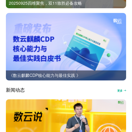
20250925四维聚焦，双11致胜必备攻略
《数云麒麟CDP核心能力与最佳实践 》
新闻动态
更多