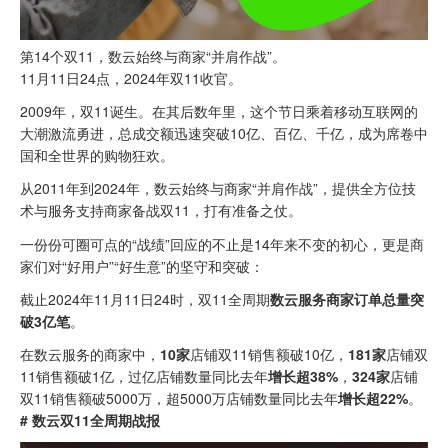
第14个双11，数云始终与商家“并肩作战”。
11月11日24点，2024年双11收官。
2009年，双11诞生。在其后数年里，这个节日乘着移动互联网的
大潮激流勇进，总成交额迅速突破10亿、百亿、千亿，成为席卷中
国和全世界的购物狂欢。
从2011年到2024年，数云始终与商家“并肩作战”，提供全方位技
术与服务支持商家备战双11，打有准备之仗。
一份份可圈可点的“战绩”回应的不止是14年来不变的初心，更是商
家们对“好用户”“好生意”的坚守和突破：
截止2024年11月11日24时，双11全周期
数云服务商家订单总量突
破
3亿笔
。
在数云服务的商家中，
10家
店铺双11销售额破10亿，
181家
店铺双
11销售额破1亿，过亿店铺数量同比去年
增长超38%
，
324家
店铺
双11销售额破5000万，超5000万店铺数量同比去年
增长超22%
。
# 数云双11全周期战报