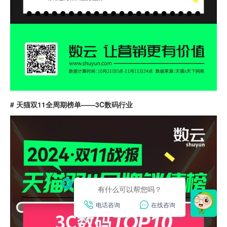
# 天猫双11全周期榜单——3C数码行业
有什么可以帮您吗？
电话咨询
在线咨询