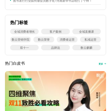
图书发行行业如何做会员数字化?河南新华书店给打了个样！
热门标签
全域消费者增长
客户案例
全域直播课
数云营销学院
数云荣誉
消费者运营
私域运营
双十一
品牌说
数云麒麟
热门白皮书
更多