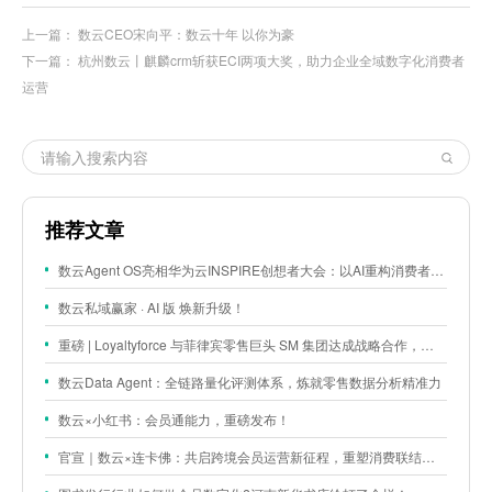
上一篇：
数云CEO宋向平：数云十年 以你为豪
下一篇：
杭州数云丨麒麟crm斩获ECI两项大奖，助力企业全域数字化消费者
运营
推荐文章
数云Agent OS亮相华为云INSPIRE创想者大会：以AI重构消费者运营与零售营销新范式
数云私域赢家 · AI 版 焕新升级！
重磅 | Loyaltyforce 与菲律宾零售巨头 SM 集团达成战略合作，携手开启 SMAC 会员数智化运营新征程
数云Data Agent：全链路量化评测体系，炼就零售数据分析精准力
数云×小红书：会员通能力，重磅发布！
官宣｜数云×连卡佛：共启跨境会员运营新征程，重塑消费联结新体验