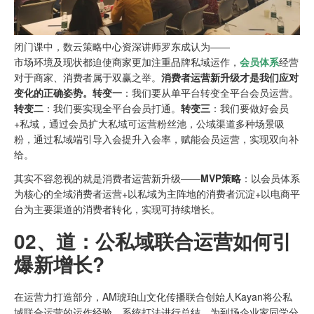
闭门课中，数云策略中心资深讲师罗东成认为——
市场环境及现状都迫使商家更加注重品牌私域运作，
会员体系
经营
对于商家、消费者属于双赢之举。
消费者运营新升级才是我们应对
变化的正确姿势。
转变一
：我们要从单平台转变全平台会员运营。
转变二
：我们要实现全平台会员打通。
转变三
：我们要做好会员
+私域，通过会员扩大私域可运营粉丝池，公域渠道多种场景吸
粉，通过私域端引导入会提升入会率，赋能会员运营，实现双向补
给。
其实不容忽视的就是消费者运营新升级——
MVP策略
：以会员体系
为核心的全域消费者运营+以私域为主阵地的消费者沉淀+以电商平
台为主要渠道的消费者转化，实现可持续增长。
02、
道：公私域联合运营如何引
爆新增长?
在运营力打造部分，AM琥珀山文化传播联合创始人Kayan将公私
域联合运营的运作经验、系统打法进行总结，为到场企业家同学分