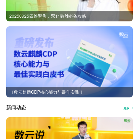
20250925四维聚焦，双11致胜必备攻略
《数云麒麟CDP核心能力与最佳实践 》
新闻动态
更多