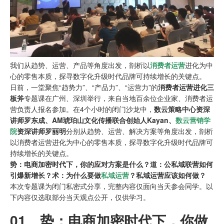
我们从趋势、运营、产品等角度出发，剖析以
消费者运营
进化为中
心的零售本质，探寻数字化升级时代品牌可持续增长的关键点。
日前，一堂聚焦“趋势力”、“产品力”、“运营力”的
消费者运营进化三
板斧
专题课在广州、深圳举行，来自当地百余位企业家、消费者运
营负责人报名参加。在4个小时的闭门沙龙中，
数云策略中心资深
讲师罗东成、AM琥珀山文化传播联合创始人Kayan、
数云营销学
院
资深讲师罗丽明
分别从趋势、运营、解决方案等角度出发，剖析
以消费者运营进化为中心的零售本质，探寻数字化升级时代品牌可
持续增长的关键点。
势：电商加密时代下，你的应对方案是什么？
道：公私域联营如何
引爆新增长？
术：为什么要做
私域运营
？私域运营应该如何做？
本次专题课为闭门私密式分享，完整内容仅面向当天参会同学。以
下内容仅选取部分当天观点公开，仅供学习。
01、
势：电商加密时代下，你做