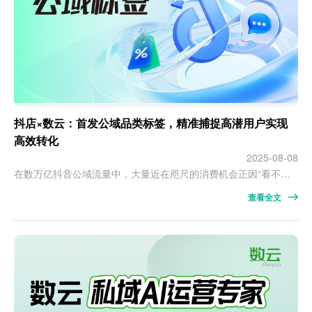
抖店×数云：首发公域品类标签，精准捕捉高潜用户实现
高效转化
2025-08-08
在数万亿抖音公域流量中，大量近在咫尺的消费机会正因“看不见”而悄然流失——这或许当下是抖店商家最棘手的增长瓶颈。那些下单未付款的「临门一脚客」、频繁浏览并收藏的「深度兴趣客」、高频复购且新加购的「品牌忠诚客」……明明机会近在眼前，商家却因为「看不见」、「触达难」，而错失转化机会。如何才能精准锁定这些高潜用户，让购买犹豫变为「看得见」「抓得住」的确定性转化？ 答案来了。近日，抖音首发「公域品类标签」…
查看全文