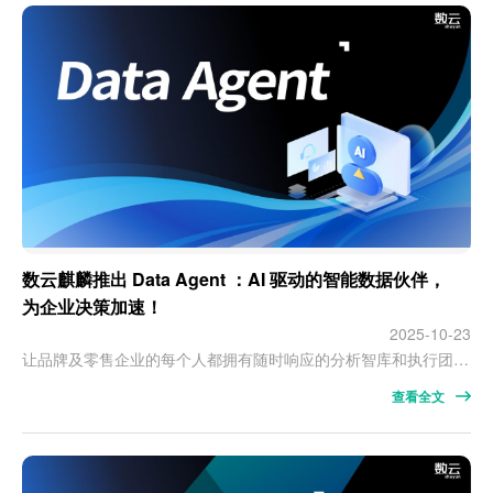
数云麒麟推出 Data Agent ：AI 驱动的智能数据伙伴，
为企业决策加速！
2025-10-23
让品牌及零售企业的每个人都拥有随时响应的分析智库和执行团队。当我们聊数字化转型时，总会提到一个词：“数据赋能”。但数据究竟为谁赋能、怎么赋能、效果如何？企业不同角色往往有着不同的体会与答案：管理层有数据分析师团队，但数据的客观性和全面性却依赖于分析师对意图的理解程度，且人工取数、内容撰写等环节费时耗力，报告出炉可能已经错过决策的最佳时间窗口期，不仅难以及时响应数据追问、也无法为新方向的探索提供即时…
查看全文