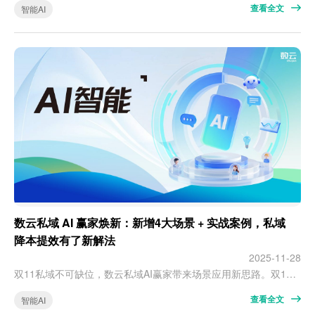
查看全文
智能AI
数云私域 AI 赢家焕新：新增4大场景 + 实战案例，私域
降本提效有了新解法
2025-11-28
双11私域不可缺位，数云私域AI赢家带来场景应用新思路。双11是公域的狂欢，但也少不了私域作为“大后方”的协作与支持：促前导流、快速激活；促时托举、高效转化；促后承接、持续运营。对商家而言，用全域视角规划生意，选择适配的私域产品提前规划，不仅能更好地保障大促运营，还能高效承接促后流量，实现长效增长。以下数云私域AI赢家的新动态，或许能为商家提供私域布局的新思路。数云私域AI赢家是数云围绕私域客服场…
查看全文
智能AI