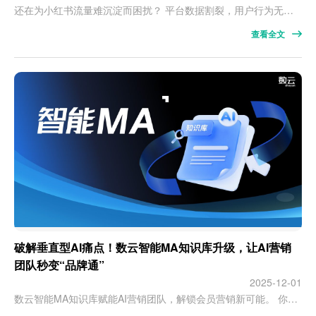
还在为小红书流量难沉淀而困扰？ 平台数据割裂，用户行为无法科学分析？ 高价值粉丝难深耕，复购与增长遥遥无期？ 数云 × 小红书会员通，重磅上线！ 一站式构建从种草→入会→复购→忠诚的全域增长闭环。 种草流量，变可运营会员资产 打通小红书 × 多平台会员体系， 实现等级统一、身份统一、积分统一、数据互通。 身份互通，一键直达体验顺畅 小红书多场景一键入会， 全渠道等级、积分、权益自动同步。 资产打通…
查看全文
破解垂直型AI痛点！数云智能MA知识库升级，让AI营销
团队秒变“品牌通”
2025-12-01
数云智能MA知识库赋能AI营销团队，解锁会员营销新可能。 你是否也有这样的困扰？虽然垂直型AI具备基础应用能力，但需要人工持续干预、反复调整；有时为获取符合预期的结果，甚至要耗费大量时间撰写结构严谨、指令精准的“专家级Prompt”——如此高的操作成本让人陷入纠结：是“让AI继续”，还是“自己做”？这一点，可以用香农的信息论简单解释：信息是消除不确定性的过程。 垂直型Agent之所以“能用”，是因…