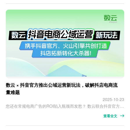
数云 × 抖音官方推出公域运营新玩法，破解抖店电商流
量难题
2025-10-23
您还在常规电商广告的ROI陷入瓶颈而发愁？ 数云联合抖音官方、火山引擎推出「抖音电商公域运营解决方案」，实现 “ 精准人群规模化拓展 + 高潜客源高效挖掘 ” ！ ✔高潜 lookalike 模型，基于品牌种子人群，通过lookalike的方式实现公域客群精准扩容。 ✔高潜行为模型，算法模型+类目标签加持，为品牌精准推荐公域高潜人群，显著提升营销ROI。 ✔…
查看全文