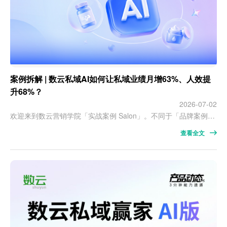
案例拆解 | 数云私域AI如何让私域业绩月增63%、人效提
升68%？
2026-07-02
欢迎来到数云营销学院「实战案例 Salon」。不同于「品牌案例」由品牌方负责人亲述，本栏目将由数云项目负责人进行分享。所有案例均以匿名形式呈现，但都真实存在、有据可查——因为足够优秀，所以值得分享。 本期案例关键词：数云私域赢家 AI 版。 作为数云私域赢家领航版的升级形态，私域赢家 AI 版是以 AI 为原生驱动力，深度赋能私域智能提效，其中 AI SOP 和 AI 问答两大核心功能的市场应用表…
查看全文