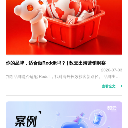
你的品牌，适合做Reddit吗？ | 数云出海营销洞察
2026-07-03
判断品牌是否适配 Reddit，找对海外长效获客新路径。 品牌出海营销没有通用模板，打法需要匹配自身品类与用户决策逻辑。 有些品牌适合通过短视频快速扩大声量，有些品牌更依赖搜索广告精准承接需求，而还有一类品牌，用户在购买前需要反复比较、查看评价、阅读真实体验。 对于最后一类品牌来说，Reddit 往往更值得关注。 Reddit 的价值，不只是提供一次曝光机会，而是让品牌真正进入用户提问、比较和讨论…
查看全文