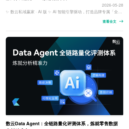
2026-05-28
✨ 数云私域赢家 · AI 版 ✨ AI 智能引擎驱动，打造品牌专属「全自动数智员工」，实现全流程合规自动化私域运营 运营效率 提升80% 7×24小时 秒级响应 品牌GMV 稳步增长 AI 智能加粉 智能获客、订单营销、API 加好友多元渠道， 批量高效引流，精准沉淀高意向私域用户 AI 智能触达 AI 写作、AI 运营锦囊、数据快查， 全面提升营销触达效率与体验； …
查看全文
数云Data Agent：全链路量化评测体系，炼就零售数据