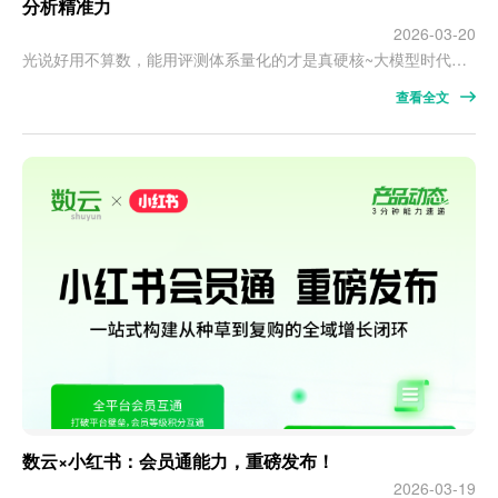
分析精准力
2026-03-20
光说好用不算数，能用评测体系量化的才是真硬核~大模型时代，一句指令生成数据报表成为常态，但数据分析智能体的落地应用过程却仍让众多企业踩坑不断：以消费品零售行业为例，消费者行为碎片化、需求个性化、决策路径复杂化，对企业的用户分层、多渠道协同等运营能力提出了高要求，但市面上的数据Agent却深陷“听不懂人话、算错数据、分析逻辑与业务实际脱节”等应用泥淖，让品牌及零售企业难以对 AI 智能创新落地价值形…
查看全文
数云×小红书：会员通能力，重磅发布！
2026-03-19