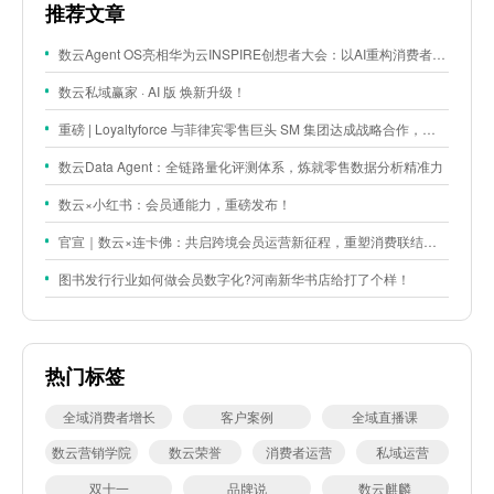
推荐文章
数云Agent OS亮相华为云INSPIRE创想者大会：以AI重构消费者运营与零售营销新范式
数云私域赢家 · AI 版 焕新升级！
重磅 | Loyaltyforce 与菲律宾零售巨头 SM 集团达成战略合作，携手开启 SMAC 会员数智化运营新征程
数云Data Agent：全链路量化评测体系，炼就零售数据分析精准力
数云×小红书：会员通能力，重磅发布！
官宣｜数云×连卡佛：共启跨境会员运营新征程，重塑消费联结新体验
图书发行行业如何做会员数字化?河南新华书店给打了个样！
热门标签
全域消费者增长
客户案例
全域直播课
数云营销学院
数云荣誉
消费者运营
私域运营
双十一
品牌说
数云麒麟