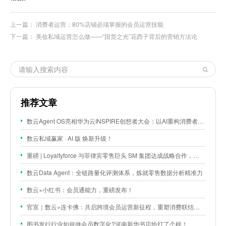
上一篇：
消费者运营：80%店铺必须掌握的会员运营技能
下一篇：
美妆私域运营怎么做——“国货之光”花西子背后的营销方法论
推荐文章
数云Agent OS亮相华为云INSPIRE创想者大会：以AI重构消费者运营与零售营销新范式
数云私域赢家 · AI 版 焕新升级！
重磅 | Loyaltyforce 与菲律宾零售巨头 SM 集团达成战略合作，携手开启 SMAC 会员数智化运营新征程
数云Data Agent：全链路量化评测体系，炼就零售数据分析精准力
数云×小红书：会员通能力，重磅发布！
官宣｜数云×连卡佛：共启跨境会员运营新征程，重塑消费联结新体验
图书发行行业如何做会员数字化?河南新华书店给打了个样！