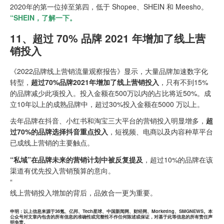
2020年的第一位掉至第四，低于 Shopee、SHEIN 和 Meesho。
“SHEIN，了解一下。
11、超过 70% 品牌 2021 年增加了线上营
销投入
《2022品牌线上营销流量观察报告》显示，大量品牌加速数字化
转型，
超过70%品牌2021年增加了线上营销投入
，只有不到15%
的品牌减少此项投入。投入金额在500万以内的占比将近50%。成
立10年以上的成熟品牌中，超过30%投入金额在5000 万以上。
去年品牌在抖音、小红书和淘宝三大平台的营销投入明显增多，
超
过70%的品牌选择抖音重点投入
，短视频、电商以及内容种草平台
已成线上营销的主要触点。
“私域”在品牌未来的营销计划中被反复提及
，超过10%的品牌在该
渠道有优先投入营销预算的意向。
“
线上营销投入增加的背后，品效合一更为重要。
申明：以上信息来源于36氪、亿邦、Tech星球、中国新闻网、财经网、Morketing、SMGNEWS。本
公众号对文章内包含的所有信息的准确性或完整性不作任何陈述或保证，对基于此等信息的所有责任声
明免责。