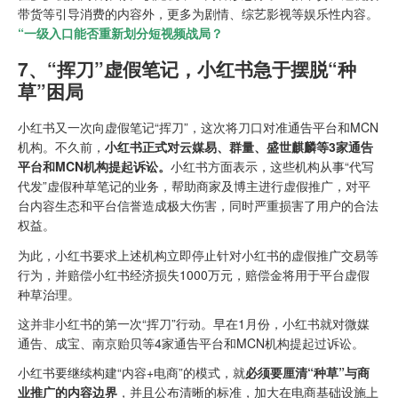
带货等引导消费的内容外，更多为剧情、综艺影视等娱乐性内容。
“一级入口能否重新划分短视频战局？
7、“挥刀”虚假笔记，小红书急于摆脱“种
草”困局
小红书又一次向虚假笔记“挥刀”，这次将刀口对准通告平台和MCN
机构。不久前，
小红书正式对云媒易、群量、盛世麒麟等3家通告
平台和MCN机构提起诉讼。
小红书方面表示，这些机构从事“代写
代发”虚假种草笔记的业务，帮助商家及博主进行虚假推广，对平
台内容生态和平台信誉造成极大伤害，同时严重损害了用户的合法
权益。
为此，小红书要求上述机构立即停止针对小红书的虚假推广交易等
行为，并赔偿小红书经济损失1000万元，赔偿金将用于平台虚假
种草治理。
这并非小红书的第一次“挥刀”行动。早在1月份，小红书就对微媒
通告、成宝、南京贻贝等4家通告平台和MCN机构提起过诉讼。
小红书要继续构建“内容+电商”的模式，就
必须要厘清“种草”与商
业推广的内容边界
，并且公布清晰的标准，加大在电商基础设施上