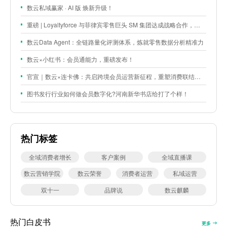
数云私域赢家 · AI 版 焕新升级！
重磅 | Loyaltyforce 与菲律宾零售巨头 SM 集团达成战略合作，携手开启 SMAC 会员数智化运营新征程
数云Data Agent：全链路量化评测体系，炼就零售数据分析精准力
数云×小红书：会员通能力，重磅发布！
官宣｜数云×连卡佛：共启跨境会员运营新征程，重塑消费联结新体验
图书发行行业如何做会员数字化?河南新华书店给打了个样！
热门标签
全域消费者增长
客户案例
全域直播课
数云营销学院
数云荣誉
消费者运营
私域运营
双十一
品牌说
数云麒麟
热门白皮书
更多