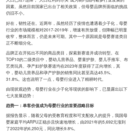
因素。虽然目前国家已出台了相关政策，但母婴品牌所面临的挑战
仍旧不小。
好在，韧性还在。近两年，虽然经历了疫情也遭遇着少子化，母婴
行业的市场规模相对2017-2019年，增速有所放缓，但降幅已明显
收窄，整体而言，仍是未来可期。其中一个原因就是母婴赛道类目
正不断细分化。
品牌正在开拓出不同的商品类目，探索新赛道并成功转型。在
TOP10的二级类目中，婴幼儿营养品、婴童护肤、婴儿手推车、布
艺类玩具、孕产妇护肤赛道均在2023年度获得了正向增长，其
中，婴幼儿营养品和孕产护肤的销售同比甚至高达45.5%、
31.8%。这也说明了一点，母婴行业进入了精耕时代。
由现状观趋势，母婴行业在少子化等现状的影响下，已显露出以下
七大发展趋势：
趋势一：单客价值成为母婴行业的首要战略目标
据报告显示，随着父母的受教育程度和可支配收入的提升，我国母
婴家庭平均ARPU正稳步且快速地增长，由2021年的5,692元涨到
了2022年的6,250元，同比增长9.8%。