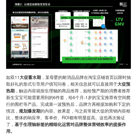
如双11
大促蓄水期
，某母婴的耐消品品牌在淘宝店铺首页以限时抽
取好礼的形式引导用户填写问卷，相关信息就可以直接用于
大促预
热期
，触达内容就按生理轴的商品推荐，如给预产期的消费者推荐
新生宝宝可能需要用到的6件套，给6个月-1岁的宝宝推荐有空间爬
行的围栏等产品。完成第一波预热后，品牌方再根据加购和下定的
情况，
规划爆发期
的内容。效果是，与之前常规大促的营销内容相
比，整体的响应率、客单价、ROI都有明显提高。这也再次验证
了，
基于生理轴标签的精细化运营对品牌整体营销效率的提振作
用。