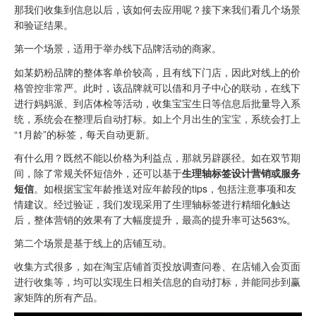
那我们收集到信息以后，该如何去应用呢？接下来我们看几个场景
和验证结果。
第一个场景，适用于举办线下品牌活动的商家。
如某奶粉品牌的整体客单价较高，且有线下门店，因此对线上的价
格管控非常严。此时，该品牌就可以借和月子中心的联动，在线下
进行妈妈派、到店体检等活动，收集宝宝生日等信息后批量导入系
统，系统会在整理后自动打标。如上个月出生的宝宝，系统会打上
“1月龄”的标签，每天自动更新。
有什么用？既然不能以价格为利益点，那就另辟蹊径。如在双节期
间，除了常规关怀短信外，还可以基于
生理轴标签设计营销或服务
短信
。如根据宝宝年龄推送对应年龄段的tips，包括注意事项和友
情建议。经过验证，我们发现采用了生理轴标签进行精细化触达
后，整体营销的效果有了大幅度提升，最高的提升率可达563%。
第二个场景是基于线上的店铺互动。
收集方式很多，如在淘宝店铺首页投放调查问卷、在店铺入会页面
进行收集等，均可以实现生日相关信息的自动打标，并能同步到赢
家矩阵的所有产品。