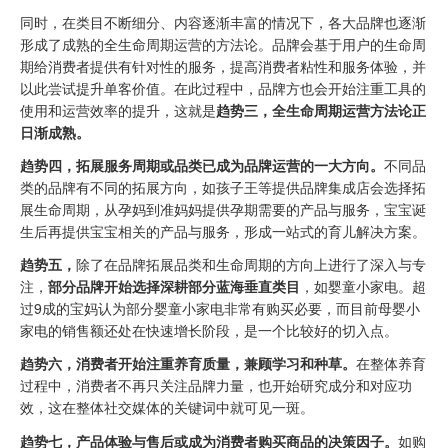
同时，在类目不断细分、内容逐渐丰富的情况下，各大品牌也逐渐
形成了成熟的全生命周期运营的方法论。品牌会基于用户的生命周
期给消费者提供有针对性的服务，提高消费者粘性和服务体验，并
以此尝试提升单客价值。在此过程中，品牌方也会开始注重工具的
使用和运营效率的提升，这就是
趋势三，全生命周期运营方法论正
日渐成熟。
趋势四，拓展服务周期或品类已成为品牌运营的一大方向。
不同品
类的品牌有不同的拓展方向，如孩子王等提供品牌集成店会选择拓
展生命周期，从孕妈到准妈妈提供孕期需要的产品与服务，宝宝诞
生后再提供宝宝相关的产品与服务，形成一站式的育儿解决方案。
趋势五，
除了在品牌拓展品类和生命周期的方向上进行了深入与专
注，
部分品牌开始选择深耕部分蓝海垂直类目
，如婴童小家电。超
过9成的宝妈认为部分婴童小家电非常有购买必要，而目前母婴小
家电的销售额还处在快速增长阶段，是一个比较好的切入点。
趋势六，消费者开始注重养育质量，兼顾学习和种草。
在整体养育
过程中，消费者不再只关注品牌力量，也开始研究成分和对应功
效，这在整体社交媒体的关键词中就可见一斑。
趋势七，产品体验与售后或成为消费者购买商品的决策因子。
如购