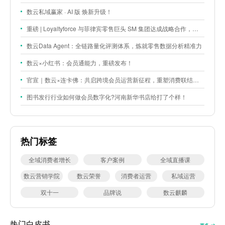
数云私域赢家 · AI 版 焕新升级！
重磅 | Loyaltyforce 与菲律宾零售巨头 SM 集团达成战略合作，携手开启 SMAC 会员数智化运营新征程
数云Data Agent：全链路量化评测体系，炼就零售数据分析精准力
数云×小红书：会员通能力，重磅发布！
官宣｜数云×连卡佛：共启跨境会员运营新征程，重塑消费联结新体验
图书发行行业如何做会员数字化?河南新华书店给打了个样！
热门标签
全域消费者增长
客户案例
全域直播课
数云营销学院
数云荣誉
消费者运营
私域运营
双十一
品牌说
数云麒麟
热门白皮书