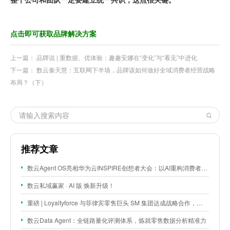
点击即可获取品牌解决方案
上一篇：
品牌说 | 重数据、优体验：趣趣安娜在“变化”与“看见”中进化
下一篇：
数云秦天慧：互联网下半场，品牌该如何做好全域消费者经营战略
布局？（下）
推荐文章
数云Agent OS亮相华为云INSPIRE创想者大会：以AI重构消费者运营与零售营销新范式
数云私域赢家 · AI 版 焕新升级！
重磅 | Loyaltyforce 与菲律宾零售巨头 SM 集团达成战略合作，携手开启 SMAC 会员数智化运营新征程
数云Data Agent：全链路量化评测体系，炼就零售数据分析精准力