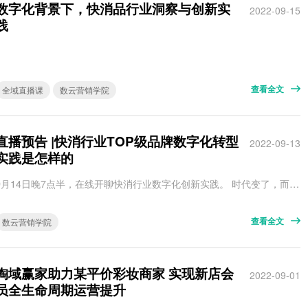
数字化背景下，快消品行业洞察与创新实
2022-09-15
践
查看全文
全域直播课
数云营销学院
直播预告 |快消行业TOP级品牌数字化转型
2022-09-13
实践是怎样的
9月14日晚7点半，在线开聊快消行业数字化创新实践。 时代变了，而机会藏在变化里。 快消品行业的交易环境正蓬勃发展。从电商到移动电商的演进，从移动支付普及，到微博、微信、小红书、抖音等社 交媒体兴起……时代的后浪推着前浪，正一步步拉近品牌与消费者的距离，改变双方的连接方式。 新的连接方式引发了新的机会，快消品行业品牌格局出现机遇与挑战。传统强势品牌进一步实现升级，元气森林、三顿半、王饱饱等后来…
查看全文
数云营销学院
淘域赢家助力某平价彩妆商家 实现新店会
2022-09-01
员全生命周期运营提升