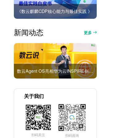
《数云麒麟CDP核心能力与最佳实践 》
新闻动态
更多
数云Agent OS亮相华为云INSPIRE创想者大会：以AI重构消费者运营与零售营销新范式
关于我们
扫码关注
扫码咨询