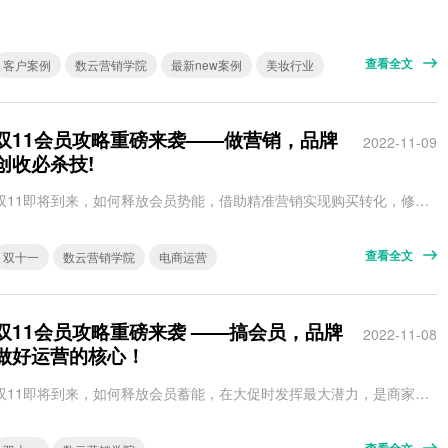
查看全文
客户案例
数云营销学院
最新new案例
美妆行业
双11会员攻略重磅来袭——做营销，品牌
2022-11-09
创收必杀技!
双11即将到来，如何释放会员势能，借助精准营销实现购买转化，修炼品牌创收“必杀技”？ 关键动作一：人群精细化分层 营销，是企业必须要做的一件事。 在数仔看来，营销不是不计成本的通投，而是精准化的人群营销。精准营销的前提，就是人群的精细化分层。 数云数据赢家的人群工坊、人群营销提供数十种划分人群维度及人群组合计算方式，帮助品牌实现营销对象的精细化分层。 其中，订单查询的【汇总指标】为数据赢家一大特有…
查看全文
双十一
数云营销学院
电商运营
双11会员攻略重磅来袭 ——搞会员，品牌
2022-11-08
做好运营的核心！
双11即将到来，如何释放会员蓄能，在大促时发挥最大潜力，是商家在这个时间点最关注的问题。 如何赢！如何更好以“会员经营”策略，制胜双11！数云陪着你。 第一期，我们带大家了解为何要“搞会员”？ 随着2021年《个保法》出台，各平台运营重心有了明显的调整。这些调整和变化，都决定了品牌会员成为运营的核心。 会员拥有着合法的运营身份、丰富的权益体验，更有助于品牌的跨平台打通&全渠道运营。 关键动…
查看全文