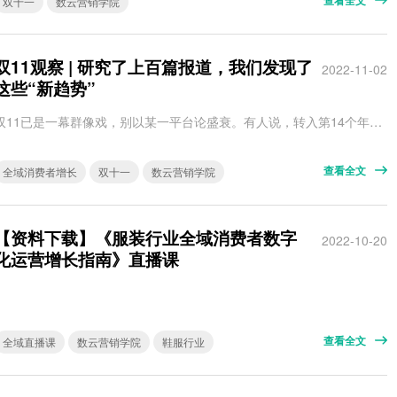
双十一
数云营销学院
双11观察 | 研究了上百篇报道，我们发现了
2022-11-02
这些“新趋势”
双11已是一幕群像戏，别以某一平台论盛衰。有人说，转入第14个年头的双11已步入“中年”。但说中年危机？言之尚早。对消费者来说，过了十多年双11，确实越过越没底：周期越来越长，规则越来越复杂，羊毛越薅越少……随着参与的平台越来越多，做攻略的精力也越发分散。“现在全年都在过节，又何必非在双11买买买？” 但就像对春晚的矛盾心理，纵使关于双11的质疑声铺天盖地，消费者对双11的关注度和出手率仍居高不下…
查看全文
全域消费者增长
双十一
数云营销学院
【资料下载】《服装行业全域消费者数字
2022-10-20
化运营增长指南》直播课
查看全文
全域直播课
数云营销学院
鞋服行业