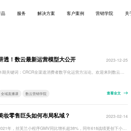
产品
服务
解决方案
客户案例
营销学院
关
讲透！数云最新运营模型大公开
2023-12-25
本期关键词：CRCR全渠道消费者数字化运营方法论。欢迎来到数云营销学院2023全渠道消费者运营直播公开课第六期。本期直播课和数云新近宣发的白皮书联动啦，这次，我们邀请到了白皮书主笔人——数云思源的倪雯老师，展开讲讲：机会丨在新的经济周期下，品牌及零售企业还有哪些新的商机和增长机会点？ 策略丨什么是CRCR全渠道消费者数字化运营方法论？它如何助力品牌获得从LTV到GMV的确定性增长？ 实践丨在头部先…
查看全文
全域直播课
数云营销学院
美妆零售巨头如何布局私域？
2023-02-14
2021年，丝芙兰小程序GMV同比增长超38%，同年618战绩更创下小程序GMV过亿的新纪录，同比增长超 60%。 [video width="640" height="368" mp4="http://shuyun.com/wp-content/uploads/2023/02/2023031506021474.mp4"][/video]