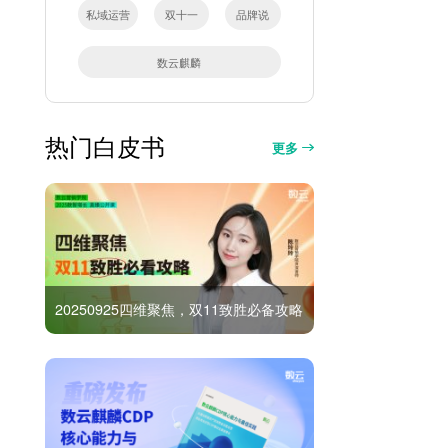
私域运营
双十一
品牌说
数云麒麟
热门白皮书
更多
20250925四维聚焦，双11致胜必备攻略