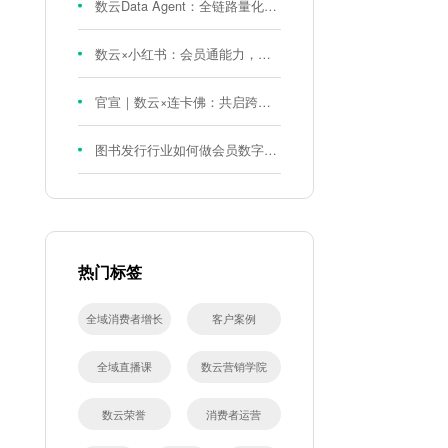
数云Data Agent：全链路量化评测体系，炼就零售数据分析精准力
数云×小红书：会员通能力，重磅发布！
官宣｜数云×连卡佛：共启跨境会员运营新征程，重塑消费联结新体验
图书发行行业如何做会员数字化?河南新华书店给打了个样！
热门标签
全域消费者增长
客户案例
全域直播课
数云营销学院
数云荣誉
消费者运营