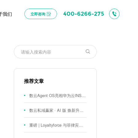
于我们
400-6266-275
立即咨询
推荐文章
数云Agent OS亮相华为云INSPIRE创想者大会：以AI重构消费者运营与零售营销新范式
数云私域赢家 · AI 版 焕新升级！
重磅 | Loyaltyforce 与菲律宾零售巨头 SM 集团达成战略合作，携手开启 SMAC 会员数智化运营新征程