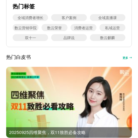
热门标签
全域消费者增长
客户案例
全域直播课
数云营销学院
数云荣誉
消费者运营
私域运营
双十一
品牌说
数云麒麟
热门白皮书
更多
20250925四维聚焦，双11致胜必备攻略