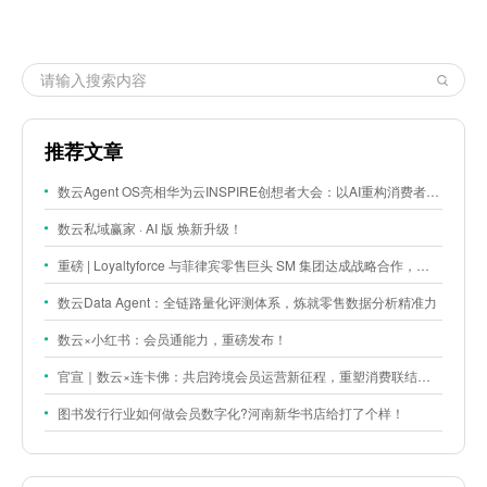
推荐文章
数云Agent OS亮相华为云INSPIRE创想者大会：以AI重构消费者运营与零售营销新范式
数云私域赢家 · AI 版 焕新升级！
重磅 | Loyaltyforce 与菲律宾零售巨头 SM 集团达成战略合作，携手开启 SMAC 会员数智化运营新征程
数云Data Agent：全链路量化评测体系，炼就零售数据分析精准力
数云×小红书：会员通能力，重磅发布！
官宣｜数云×连卡佛：共启跨境会员运营新征程，重塑消费联结新体验
图书发行行业如何做会员数字化?河南新华书店给打了个样！