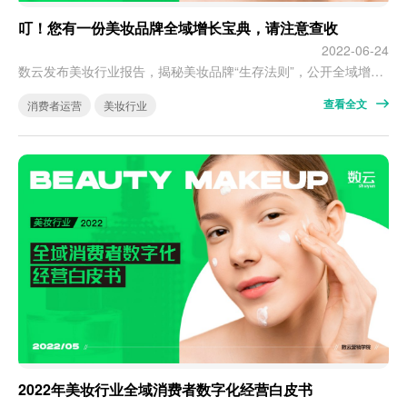
叮！您有一份美妆品牌全域增长宝典，请注意查收
2022-06-24
数云发布美妆行业报告，揭秘美妆品牌“生存法则”，公开全域增长路径。据公开数据显示，618期间（5月31日20点—6月18日24点）美妆（护肤+香水彩妆）全网销售额为410亿元，同比降幅近20%。对美妆行业部分品牌而言，这波寄托了上半年业绩希望的年中大促没能带来预期的提振效果，2022年的下半场，流量仍然贵，营销和研发还是卷，投产比越来越低…… 当不确定性成为行业新常态: 回归长期主义的经营、找到可…
查看全文
消费者运营
美妆行业
2022年美妆行业全域消费者数字化经营白皮书