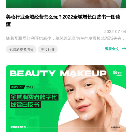
美妆行业全域经营怎么玩？2022全域增长白皮书一图读
懂
2022-07-04
随着互联网红利开始减少，单纯以流量为主的发展模式渐渐失去市场。美妆企业需要从“流量”思维向“留量”思维转变，线上线下一体化经营的全域业态顺应而生。 美妆行业经营究竟面临哪些难点？又将走向哪里？ 如何利用“全域经营四可模型”提升企业数字化消费者广度与深度？ 先行者们是如何整合线上线下全触点，探索创新运营模式？ 《2022美妆行业全域消费者数字化经营白皮书》给出了答案，且看。* 图末下载白皮书完整版P…
查看全文
全域消费者增长
美妆行业