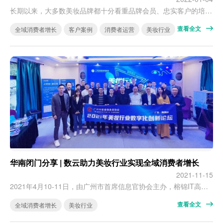
长期以来，大多数美妆品牌都十分看重品牌会员、忠实客户的培养。从过去的线下专营店会员制，到现如今通过微信小程序、公众号等方式管理品牌会员，为了“生存”，大部分品牌都在不断优化自身，以消费者需求为导向的运营模式，正在代替产品导向以及销售导向。在过去很长一段时间内，无论是国内头部品牌，或者是国外美妆巨头旗下品牌，都在会员招揽、运营和服务上下足了力气。其中更是不乏一些像自然堂、玛丽黛佳、雅诗兰黛、完美日记…
查看全文
全域消费者增长
客户案例
消费者运营
美妆行业
华南闭门分享 | 数云助力美妆行业实现全域消费者增长
2021-11-15
2021年4月10-11日，由广州市首席信息官协会主办，榕锦IT高管共赢圈特别支持的美妆行业数字化创新论坛在南昆山石河奇观度假山庄召开。 闭门论坛合影 数云解决方案总监刘阳受邀作为演讲嘉宾出席，与环亚、汤臣倍健、芭薇集团、无限极、樊文花、袋鼠妈妈、完美日记、栋方、流行美、柏俐臣、博然堂、臻颜、拉拉米等20来家优秀美妆品牌的企业代表、IT负责人、数字化专家共同全面剖析行业数字化转型之路。 环亚数字化…
查看全文
全域消费者增长
美妆行业