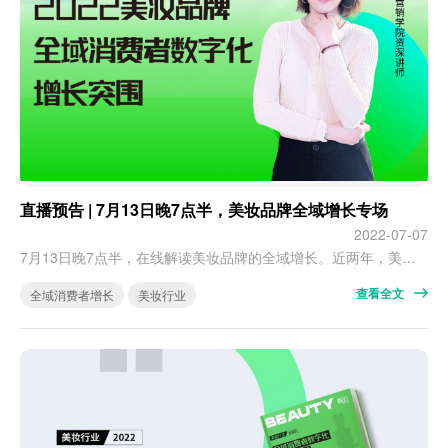
直播预告 | 7月13日晚7点半，美妆品牌全域增长专场
2022-07-07
7月13日晚7点半，在线解读美妆品牌的全域增长。近两年，美妆行业再现变局：一边是老情况叠加新变化：流量成本仍旧居高不下，又受疫情、旱涝、俄乌冲突等不可抗力影响，营销端和供应链同时面临巨大压力。另一方面，消费者行为也趋向理性化、圈层化和个性化，靠大促支撑全年销售额的局面已现疲态。 当不确定成为行业新常态，当平台从大促狂欢回归理性，当消费者的生活方式发生变化、消费需求不断分化，美妆品牌除了产品，还需要…
查看全文
全域消费者增长
美妆行业